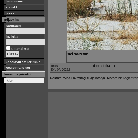
impressum
kontakt
press
prijavnica
nadimak:
lozinka:
upamti me
spržena zemlja
Zaboravili ste lozinku?
gres
dobra fotka...;)
Registrirajte se!
[
]
04. 07. 2026.
trenutno prisutni:
Nemate ovlasti aktivnog sudjelovanja. Morate biti
registriran
klun