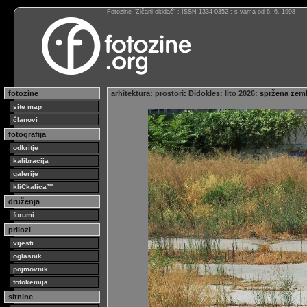
Fotozine “Žičani okidač” : ISSN 1334-0352 : s vama od 6. 6. 1998
fotozine
arhitektura
:
prostori
:
Didokles
:
lito 2026
: spržena zem
site map
članovi
fotografija
odkritje
kalibracija
galerije
kliCkalica™
druženja
forumi
prilozi
vijesti
oglasnik
pojmovnik
fotokemija
sitnine