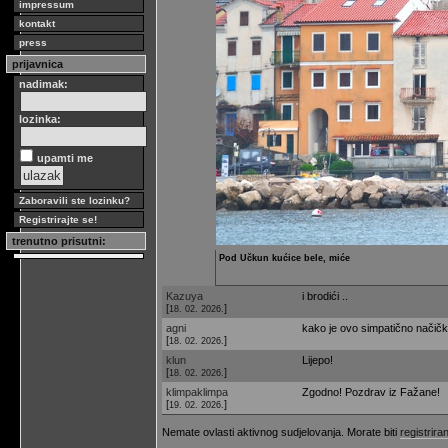
impressum
kontakt
press
prijavnica
nadimak:
lozinka:
upamti me
Zaboravili ste lozinku?
Registrirajte se!
trenutno prisutni:
Pod Učkun kućice bele, miće
Kazuya
i brodići ..
[
]
18. 02. 2026.
agni
kako je ovo simpatično načička
[
]
18. 02. 2026.
klun
Lijepo!
[
]
18. 02. 2026.
klimpaklimpa
Zgodno! Pozdrav iz Fažane!
[
]
19. 02. 2026.
Nemate ovlasti aktivnog sudjelovanja. Morate biti
registriran