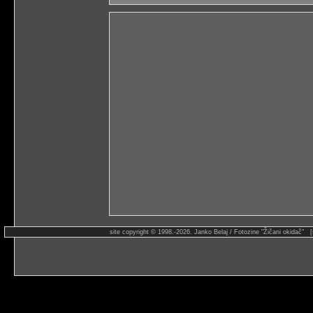
site copyright © 1998.-2026. Janko Belaj / Fotozine "Žičani okidač" 