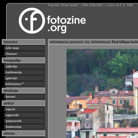
Fotozine “Žičani okidač” : ISSN 1334-0352 : s vama od 6. 6. 1998
fotozine
arhitektura
:
prostori
:
viz
:
Arhitektura
: Pod Učkun kući
site map
članovi
fotografija
odkritje
kalibracija
galerije
kliCkalica™
druženja
forumi
prilozi
vijesti
oglasnik
pojmovnik
fotokemija
sitnine