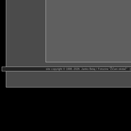
site copyright © 1998.-2026. Janko Belaj / Fotozine "Žičani okidač" 