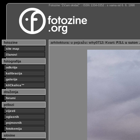
Fotozine “Žičani okidač” : ISSN 1334-0352 : s vama od 6. 6. 1998
fotozine
arhitektura
:
u pejzažu
:
why0712
:
Kvart
: P.S.I. u suton
site map
članovi
fotografija
odkritje
kalibracija
galerije
kliCkalica™
druženja
forumi
prilozi
vijesti
oglasnik
pojmovnik
fotokemija
sitnine