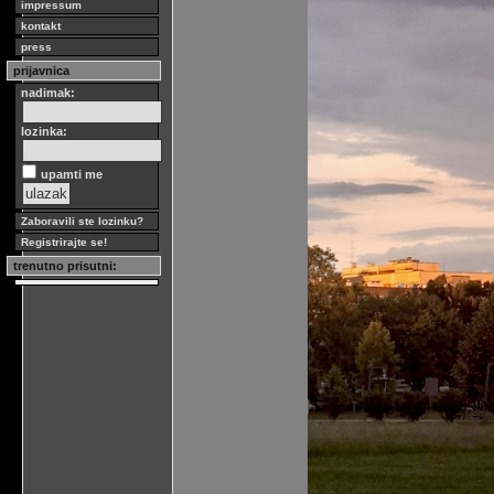
impressum
kontakt
press
prijavnica
nadimak:
lozinka:
upamti me
Zaboravili ste lozinku?
Registrirajte se!
trenutno prisutni: