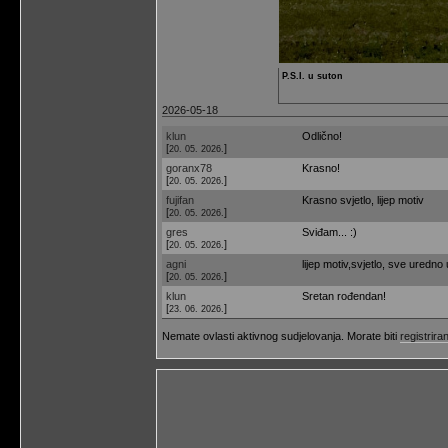
P.S.I. u suton
2026-05-18
klun
Odlično!
[
]
20. 05. 2026.
goranx78
Krasno!
[
]
20. 05. 2026.
fujifan
Krasno svjetlo, lijep motiv
[
]
20. 05. 2026.
gres
Sviđam... :)
[
]
20. 05. 2026.
agni
lijep motiv,svjetlo, sve uredno
[
]
20. 05. 2026.
klun
Sretan rođendan!
[
]
23. 06. 2026.
Nemate ovlasti aktivnog sudjelovanja. Morate biti
registriran