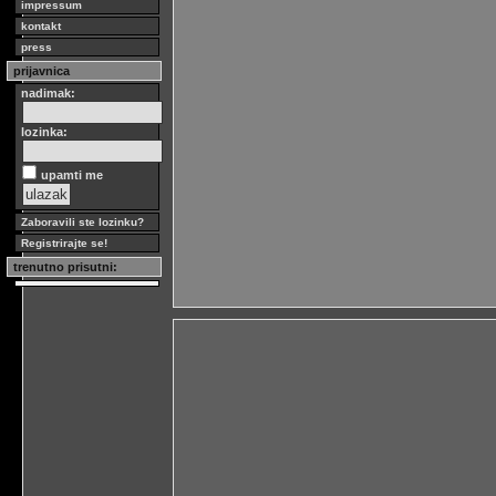
impressum
kontakt
press
prijavnica
nadimak:
lozinka:
upamti me
Zaboravili ste lozinku?
Registrirajte se!
trenutno prisutni: