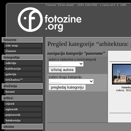
Fotozine “Žičani okidač” : ISSN 1334-0352 : s vama od 6. 6. 1998
fotozine
Pregled kategorije “arhitektura
site map
članovi
navigacija kategorije “panorame”
fotografija
autori s radovima u ovoj kategoriji
odkritje
kalibracija
galerije
izaberi drugu kategoriju
kliCkalica™
druženja
Istanbu
viđena: 361
forumi
prilozi
vijesti
oglasnik
pojmovnik
fotokemija
sitnine