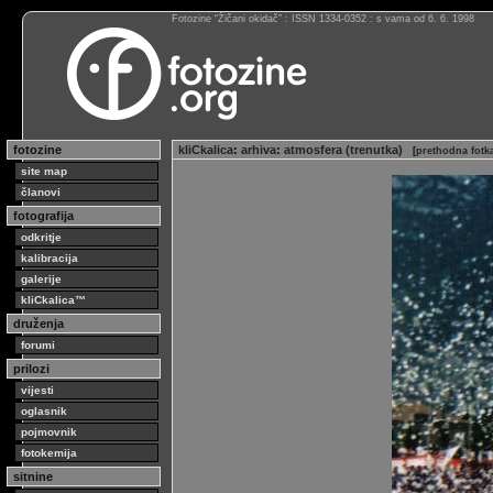
Fotozine “Žičani okidač” : ISSN 1334-0352 : s vama od 6. 6. 1998
fotozine
kliCkalica
:
arhiva
:
atmosfera (trenutka)
[
prethodna fotk
site map
članovi
fotografija
odkritje
kalibracija
galerije
kliCkalica™
druženja
forumi
prilozi
vijesti
oglasnik
pojmovnik
fotokemija
sitnine