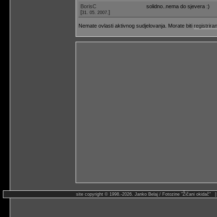
BorisC
solidno..nema do sjevera :)
[
]
31. 05. 2007.
Nemate ovlasti aktivnog sudjelovanja. Morate biti
registriran
site copyright © 1998.-2026. Janko Belaj / Fotozine "Žičani okidač" 