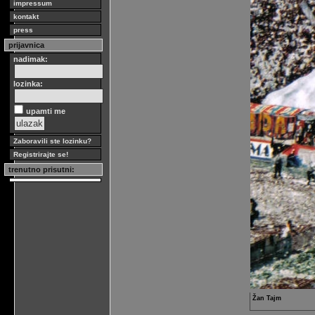
impressum
kontakt
press
prijavnica
nadimak:
lozinka:
upamti me
Zaboravili ste lozinku?
Registrirajte se!
trenutno prisutni:
Žan Tajm