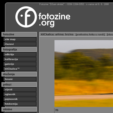
Fotozine “Žičani okidač” : ISSN 1334-0352 : s vama od 6. 6. 1998
fotozine
kliCkalica
:
arhiva
:
brzina
[
prethodna fotka u rundi
]
[
iduc
site map
članovi
fotografija
odkritje
kalibracija
galerije
kliCkalica™
druženja
forumi
prilozi
vijesti
oglasnik
pojmovnik
fotokemija
sitnine
7G