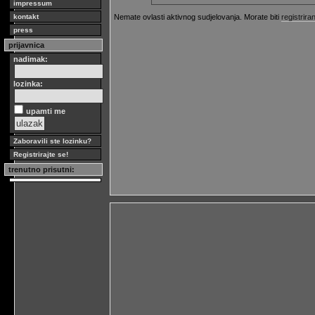
impressum
Nemate ovlasti aktivnog sudjelovanja. Morate biti
registriran
kontakt
press
prijavnica
nadimak:
lozinka:
upamti me
Zaboravili ste lozinku?
Registrirajte se!
trenutno prisutni: