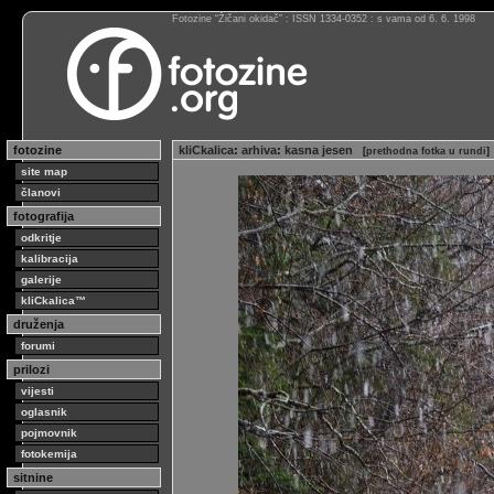
Fotozine “Žičani okidač” : ISSN 1334-0352 : s vama od 6. 6. 1998
fotozine
kliCkalica
:
arhiva
:
kasna jesen
[
prethodna fotka u rundi
]
site map
članovi
fotografija
odkritje
kalibracija
galerije
kliCkalica™
druženja
forumi
prilozi
vijesti
oglasnik
pojmovnik
fotokemija
sitnine