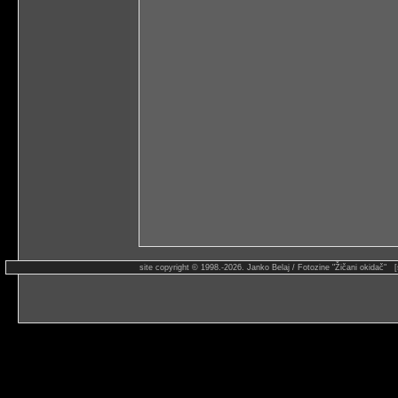
site copyright © 1998.-2026. Janko Belaj / Fotozine "Žičani okidač" 