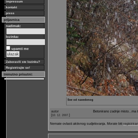
impressum
kontakt
press
prijavnica
nadimak:
lozinka:
upamti me
Zaboravili ste lozinku?
Registrirajte se!
trenutno prisutni:
Sve od navedenog
autor
Betonirano zadnje misto...ma 
[
]
10. 12. 2007.
Nemate ovlasti aktivnog sudjelovanja. Morate biti
registriran