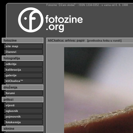
Fotozine “Žičani okidač” : ISSN 1334-0352 : s vama od 6. 6. 1998
fotozine
kliCkalica
:
arhiva
:
papir
[
prethodna fotka u rundi
]
site map
članovi
fotografija
odkritje
kalibracija
galerije
kliCkalica™
druženja
forumi
prilozi
vijesti
oglasnik
pojmovnik
fotokemija
sitnine