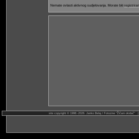
Nemate ovlasti aktivnog sudjelovanja. Morate biti
registriran
site copyright © 1998.-2026. Janko Belaj / Fotozine "Žičani okidač" 