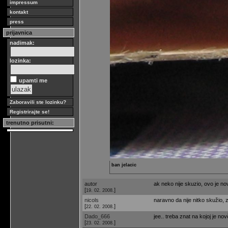
impressum
kontakt
press
prijavnica
nadimak:
lozinka:
upamti me
Zaboravili ste lozinku?
Registrirajte se!
trenutno prisutni:
ban jelacic
autor
ak neko nije skuzio, ovo je no
[
]
19. 02. 2008.
nicols
naravno da nije nitko skužio, 
[
]
22. 02. 2008.
Dado_666
jee.. treba znat na kojoj je no
[
]
23. 02. 2008.