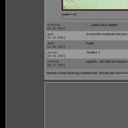
papar i sol
B-Horvat
"... i jedna žlica Vegete"
[
]
11. 08. 2008.
gres
izvanredno istaknute teksture m
[
]
12. 08. 2008.
autor
hvala
[
]
12. 08. 2008.
zhrsan
čestitke :)
[
]
20. 08. 2008.
Firewalk
zgodno... jeli i tebi isto ispad
[
]
28. 12. 2008.
Nemate ovlasti aktivnog sudjelovanja. Morate biti
registriran