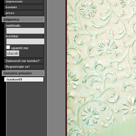
impressum
kontakt
press
prijavnica
nadimak:
lozinka:
upamti me
Zaboravili ste lozinku?
Registrirajte se!
trenutno prisutni:
ivankov69