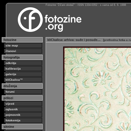
Fotozine “Žičani okidač” : ISSN 1334-0352 : s vama od 6. 6. 1998
fotozine
kliCkalica
:
arhiva
:
suđe i posuđe…
[
prethodna fotka u r
site map
članovi
fotografija
odkritje
kalibracija
galerije
kliCkalica™
druženja
forumi
prilozi
vijesti
oglasnik
pojmovnik
fotokemija
sitnine