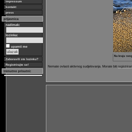
impressum
kontakt
press
prijavnica
nadimak:
lozinka:
upamti me
Na kraju svo
Zaboravili ste lozinku?
Registrirajte se!
Nemate ovlasti aktivnog sudjelovanja. Morate biti
registriran
trenutno prisutni: