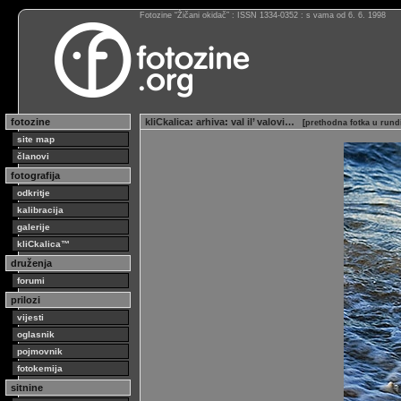
Fotozine “Žičani okidač” : ISSN 1334-0352 : s vama od 6. 6. 1998
fotozine
kliCkalica
:
arhiva
:
val il’ valovi…
[
prethodna fotka u rund
site map
članovi
fotografija
odkritje
kalibracija
galerije
kliCkalica™
druženja
forumi
prilozi
vijesti
oglasnik
pojmovnik
fotokemija
sitnine