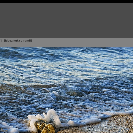
i
]
[
iduca fotka u rundi
]