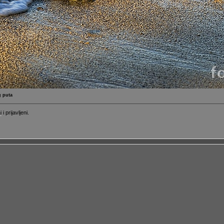
g puta
i
i prijavljeni.