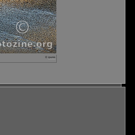
©
ipunis