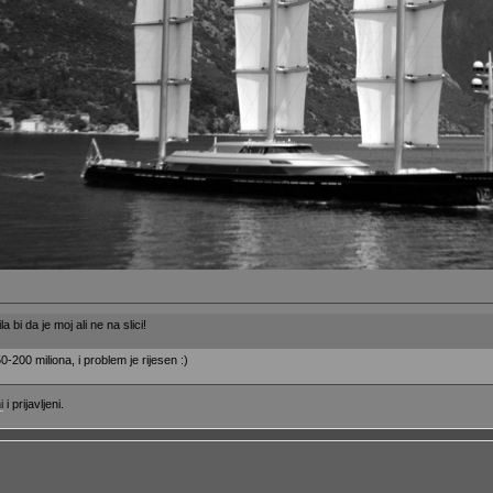
la bi da je moj ali ne na slici!
-200 miliona, i problem je rijesen :)
i
i prijavljeni.