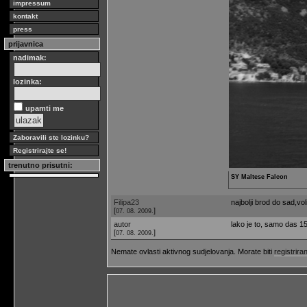
impressum
kontakt
press
prijavnica
nadimak:
lozinka:
upamti me
Zaboravili ste lozinku?
Registrirajte se!
trenutno prisutni:
SY Maltese Falcon
Filipa23
najbolji brod do sad,voli
[
]
07. 08. 2009.
autor
lako je to, samo das 150
[
]
07. 08. 2009.
Nemate ovlasti aktivnog sudjelovanja. Morate biti
registriran