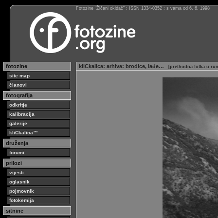
Fotozine “Žičani okidač” : ISSN 1334-0352 : s vama od 6. 6. 1998
fotozine
kliCkalica
:
arhiva
:
brodice, lađe…
[
prethodna fotka u ru
site map
članovi
fotografija
odkritje
kalibracija
galerije
kliCkalica™
druženja
forumi
prilozi
vijesti
oglasnik
pojmovnik
fotokemija
sitnine