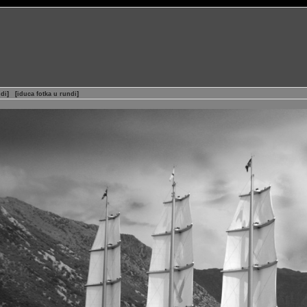
ndi
]
[
iduca fotka u rundi
]