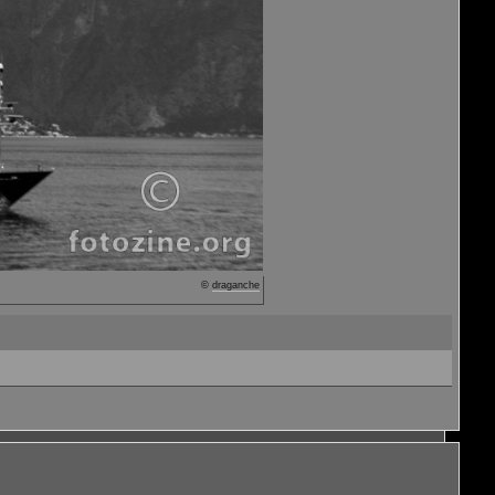
©
draganche