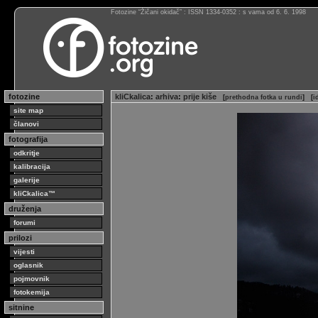
Fotozine “Žičani okidač” : ISSN 1334-0352 : s vama od 6. 6. 1998
fotozine
kliCkalica
:
arhiva
:
prije kiše
[
prethodna fotka u rundi
]
[
i
site map
članovi
fotografija
odkritje
kalibracija
galerije
kliCkalica™
druženja
forumi
prilozi
vijesti
oglasnik
pojmovnik
fotokemija
sitnine