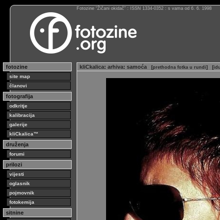
Fotozine “Žičani okidač” : ISSN 1334-0352 : s vama od 6. 6. 1998
fotozine
kliCkalica
:
arhiva
:
samoća
[
prethodna fotka u rundi
]
[
id
site map
članovi
fotografija
odkritje
kalibracija
galerije
kliCkalica™
druženja
forumi
prilozi
vijesti
oglasnik
pojmovnik
fotokemija
sitnine