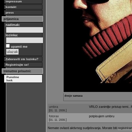
impressum
kontakt
press
prijavnica
nadimak:
lozinka:
upamti me
Zaboravili ste lozinku?
Registrirajte se!
trenutno prisutni:
PunoIme
Ivek
dvoje samaca
umbra
VRLO zanimljiv pristup temi...
[
]
01. 11. 2009.
fotorax
potpisujem umbru
[
]
01. 11. 2009.
Nemate ovlasti aktivnog sudjelovanja. Morate biti
registriran