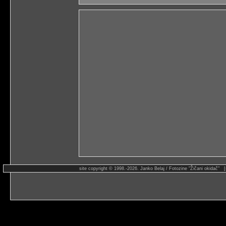
site copyright © 1998.-2026. Janko Belaj / Fotozine "Žičani okidač" 