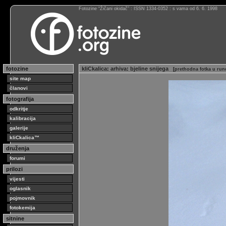
Fotozine “Žičani okidač” : ISSN 1334-0352 : s vama od 6. 6. 1998
fotozine
kliCkalica
:
arhiva
:
bjeline snijega
[
prethodna fotka u run
site map
članovi
fotografija
odkritje
kalibracija
galerije
kliCkalica™
druženja
forumi
prilozi
vijesti
oglasnik
pojmovnik
fotokemija
sitnine