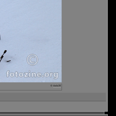
©
dada38