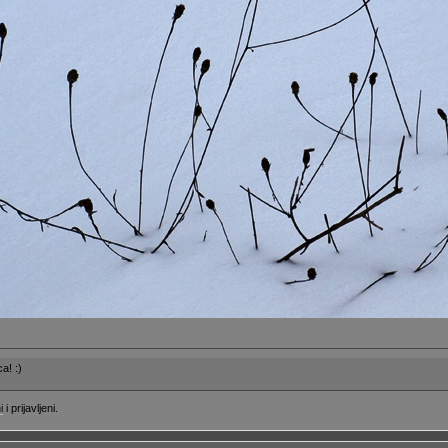
a! :)
i
i prijavljeni.