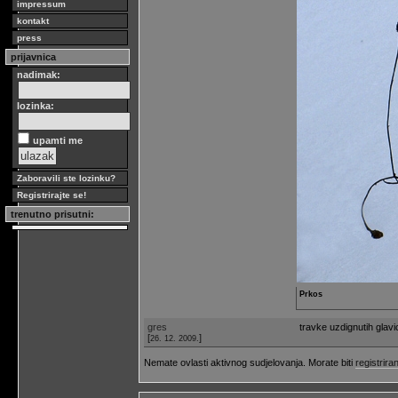
impressum
kontakt
press
prijavnica
nadimak:
lozinka:
upamti me
Zaboravili ste lozinku?
Registrirajte se!
trenutno prisutni:
Prkos
gres
travke uzdignutih glavic
[
]
26. 12. 2009.
Nemate ovlasti aktivnog sudjelovanja. Morate biti
registriran