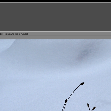
di
]
[
iduca fotka u rundi
]