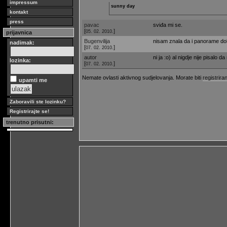
impressum
sunny day
kontakt
press
pavac
sviđa mi se.
[
]
05. 02. 2010.
prijavnica
Bugenvilija
nisam znala da i panorame dola
nadimak:
[
]
07. 02. 2010.
autor
ni ja :o) al nigdje nije pisalo 
lozinka:
[
]
07. 02. 2010.
Nemate ovlasti aktivnog sudjelovanja. Morate biti
registriran
upamti me
Zaboravili ste lozinku?
Registrirajte se!
trenutno prisutni: