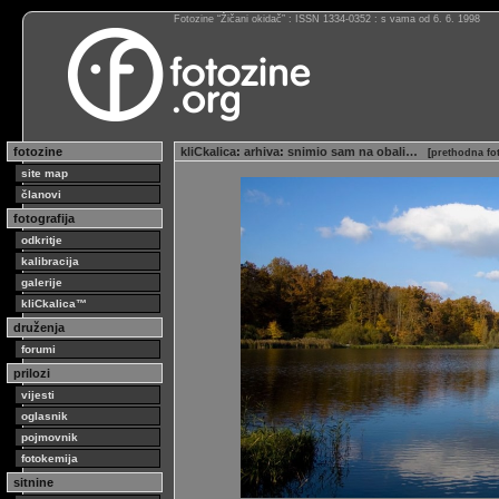
Fotozine “Žičani okidač” : ISSN 1334-0352 : s vama od 6. 6. 1998
fotozine
kliCkalica
:
arhiva
:
snimio sam na obali…
[
prethodna fo
site map
članovi
fotografija
odkritje
kalibracija
galerije
kliCkalica™
druženja
forumi
prilozi
vijesti
oglasnik
pojmovnik
fotokemija
sitnine