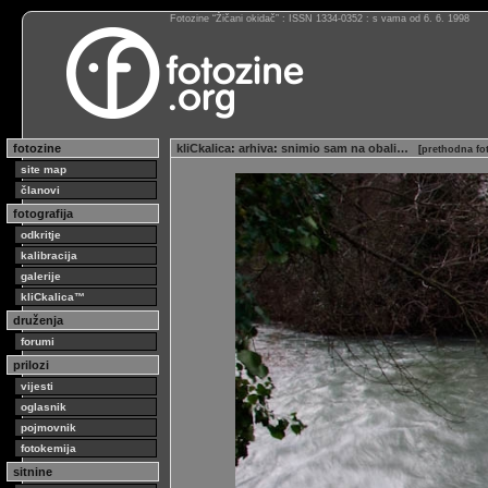
Fotozine “Žičani okidač” : ISSN 1334-0352 : s vama od 6. 6. 1998
fotozine
kliCkalica
:
arhiva
:
snimio sam na obali…
[
prethodna fo
site map
članovi
fotografija
odkritje
kalibracija
galerije
kliCkalica™
druženja
forumi
prilozi
vijesti
oglasnik
pojmovnik
fotokemija
sitnine