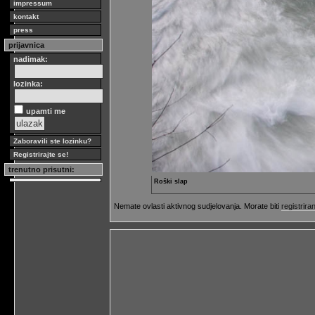
impressum
kontakt
press
prijavnica
nadimak:
lozinka:
upamti me
Zaboravili ste lozinku?
Registrirajte se!
trenutno prisutni:
Roški slap
Nemate ovlasti aktivnog sudjelovanja. Morate biti
registriran