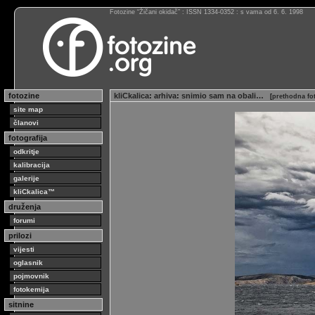
Fotozine “Žičani okidač” : ISSN 1334-0352 : s vama od 6. 6. 1998
fotozine
kliCkalica
:
arhiva
:
snimio sam na obali…
[
prethodna fo
site map
članovi
fotografija
odkritje
kalibracija
galerije
kliCkalica™
druženja
forumi
prilozi
vijesti
oglasnik
pojmovnik
fotokemija
sitnine