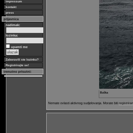
impressum
kontakt
press
prijavnica
nadimak:
lozinka:
upamti me
Zaboravili ste lozinku?
Registrirajte se!
trenutno prisutni:
Baška
Nemate ovlasti aktivnog sudjelovanja. Morate biti
registriran