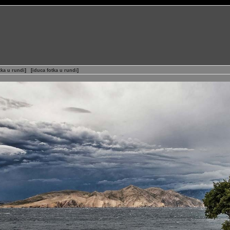
tka u rundi
]
[
iduca fotka u rundi
]