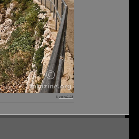
©
vesna0102