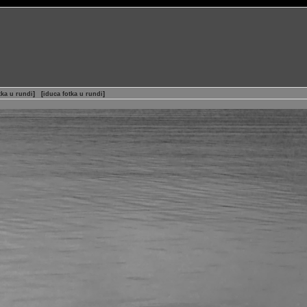
tka u rundi
]
[
iduca fotka u rundi
]