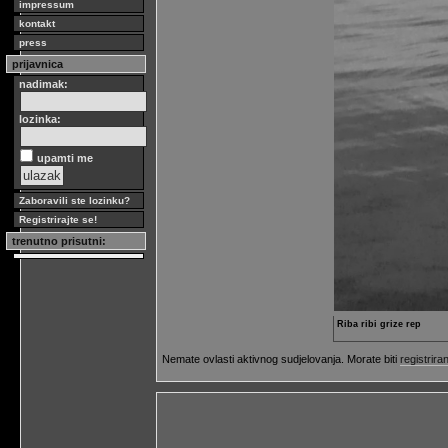
impressum
kontakt
press
prijavnica
nadimak:
lozinka:
upamti me
Zaboravili ste lozinku?
Registrirajte se!
trenutno prisutni:
Riba ribi grize rep
Nemate ovlasti aktivnog sudjelovanja. Morate biti
registriran