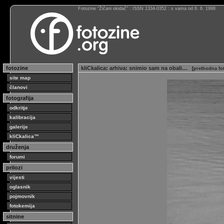
Fotozine “Žičani okidač” : ISSN 1334-0352 : s vama od 6. 6. 1998
fotozine
kliCkalica
:
arhiva
:
snimio sam na obali…
[
prethodna fo
site map
članovi
fotografija
odkritje
kalibracija
galerije
kliCkalica™
druženja
forumi
prilozi
vijesti
oglasnik
pojmovnik
fotokemija
sitnine