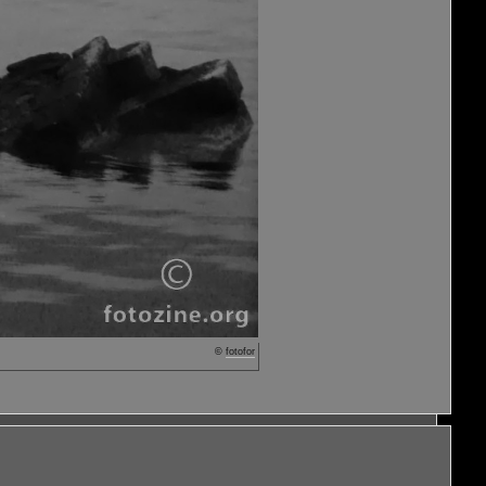
©
fotofor