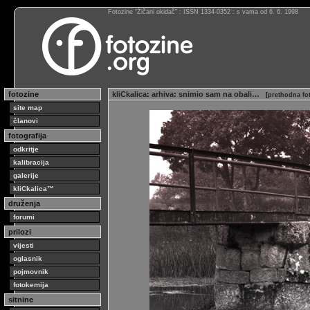
Fotozine “Žičani okidač” : ISSN 1334-0352 : s vama od 6. 6. 1998
fotozine
kliCkalica
:
arhiva
:
snimio sam na obali…
[
prethodna fo
site map
članovi
fotografija
odkritje
kalibracija
galerije
kliCkalica™
druženja
forumi
prilozi
vijesti
oglasnik
pojmovnik
fotokemija
sitnine