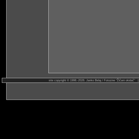
site copyright © 1998.-2026. Janko Belaj / Fotozine "Žičani okidač" 