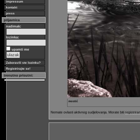
impressum
kontakt
press
prijavnica
nadimak:
lozinka:
upamti me
Zaboravili ste lozinku?
Registrirajte se!
trenutno prisutni:
mostić
Nemate ovlasti aktivnog sudjelovanja. Morate biti
registriran