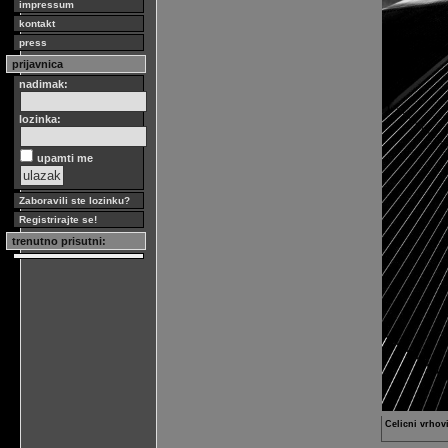
impressum
kontakt
press
prijavnica
nadimak:
lozinka:
upamti me
Zaboravili ste lozinku?
Registrirajte se!
trenutno prisutni:
Celicni vrhov