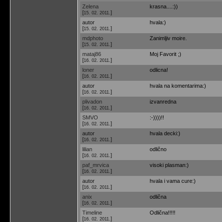
Zelena
krasna....:))
[
]
15. 02. 2011.
autor
hvala:)
[
]
15. 02. 2011.
mdphoto
Zanimljiv moire.
[
]
15. 02. 2011.
mataj86
Moj Favorit ;)
[
]
16. 02. 2011.
loner
odlicna!
[
]
16. 02. 2011.
autor
hvala na komentarima:)
[
]
16. 02. 2011.
plivadon
izvanredna
[
]
16. 02. 2011.
SMVO
:-))))!!
[
]
16. 02. 2011.
autor
hvala decki:)
[
]
16. 02. 2011.
lilian
odlično
[
]
16. 02. 2011.
paf_mrvica
visoki plasman:)
[
]
16. 02. 2011.
autor
hvala i vama cure:)
[
]
16. 02. 2011.
anix
odlična
[
]
16. 02. 2011.
Timeline
Odlična!!!!!
[
]
16. 02. 2011.