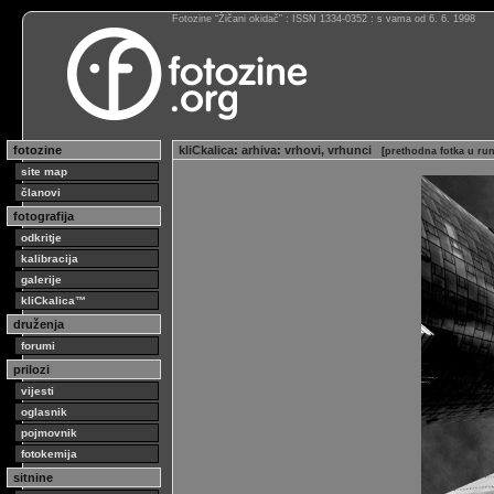
Fotozine “Žičani okidač” : ISSN 1334-0352 : s vama od 6. 6. 1998
fotozine
kliCkalica
:
arhiva
:
vrhovi, vrhunci
[
prethodna fotka u ru
site map
članovi
fotografija
odkritje
kalibracija
galerije
kliCkalica™
druženja
forumi
prilozi
vijesti
oglasnik
pojmovnik
fotokemija
sitnine