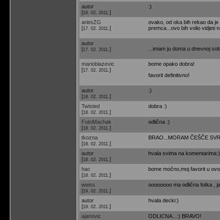
autor
:)
[
]
16. 02. 2011.
ariesZG
ovako, od oka bih rekao da je
[
]
premca...ovo bih volio vidjet
17. 02. 2011.
autor
...imam ju doma u dnevnoj sobi
[
]
17. 02. 2011.
marioblazevic
bome opako dobra!
[
]
17. 02. 2011.
favorit definitivno!
autor
:)
[
]
18. 02. 2011.
Twisted
dobra :)
[
]
18. 02. 2011.
FotoMachak
odlična :)
[
]
18. 02. 2011.
tkozna
BRAO...MORAM ČEŠČE SVRAČ
[
]
18. 02. 2011.
autor
hvala svima na komentarima:)
[
]
18. 02. 2011.
hac
bome močno,moj favorit u ovoj 
[
]
18. 02. 2011.
weiss
oooooooo ma odlična fotka , 
[
]
19. 02. 2011.
autor
hvala decki:)
[
]
19. 02. 2011.
ajanovic
ODLICNA...:) BRAVO!