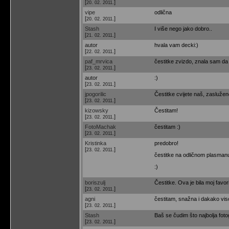
[
]
20. 02. 2011.
vipe
odlična
[
]
20. 02. 2011.
Stash
I više nego jako dobro..
[
]
21. 02. 2011.
autor
hvala vam decki:)
[
]
22. 02. 2011.
paf_mrvica
čestitke zvizdo, znala sam da 
[
]
23. 02. 2011.
autor
:)
[
]
23. 02. 2011.
jpogorilic
Čestitke cvijete naš, zaslužen
[
]
23. 02. 2011.
kizowsky
Čestitam!
[
]
23. 02. 2011.
FotoMachak
čestitam :)
[
]
23. 02. 2011.
Kristinka
predobro!
[
]
23. 02. 2011.
čestitke na odličnom plasman
:)
boriszulj
Čestitke. Ova je bila moj favori
[
]
23. 02. 2011.
agni
čestitam, snažna i dakako vis
[
]
23. 02. 2011.
Stash
Baš se čudim što najbolja fotogr
[
]
23. 02. 2011.