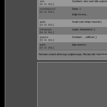
anix
čestitam i ako sam bila uvjere
[
]
23. 02. 2011.
marioblazevic
šteta :-/
[
]
23. 02. 2011.
bolja mi ova...
autor
hvala vam ekipo naocita:)
[
]
23. 02. 2011.
Damjanpix
super, fantastisch :)
[
]
24. 02. 2011.
gogoya
čestitam ... odlična! ;)
[
]
25. 02. 2011.
autor
fala momci:)
[
]
25. 02. 2011.
Nemate ovlasti aktivnog sudjelovanja. Morate biti
registriran