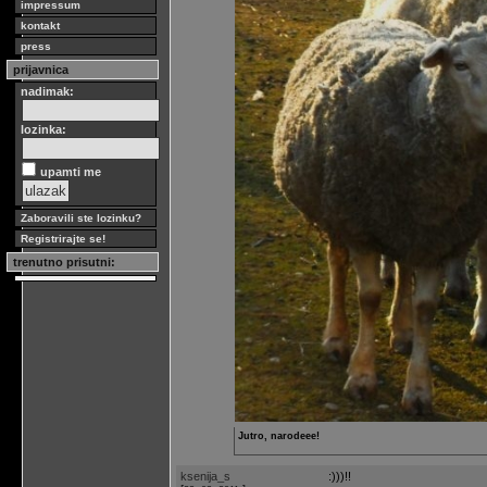
impressum
kontakt
press
prijavnica
nadimak:
lozinka:
upamti me
Zaboravili ste lozinku?
Registrirajte se!
trenutno prisutni:
Jutro, narodeee!
ksenija_s
:)))!!