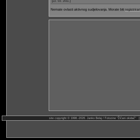
[
]
22. 03. 2011.
Nemate ovlasti aktivnog sudjelovanja. Morate biti
registriran
site copyright © 1998.-2026. Janko Belaj / Fotozine "Žičani okidač" 