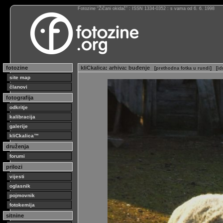
Fotozine “Žičani okidač” : ISSN 1334-0352 : s vama od 6. 6. 1998
fotozine
kliCkalica
:
arhiva
:
buđenje
[
prethodna fotka u rundi
]
[
id
site map
članovi
fotografija
odkritje
kalibracija
galerije
kliCkalica™
druženja
forumi
prilozi
vijesti
oglasnik
pojmovnik
fotokemija
sitnine