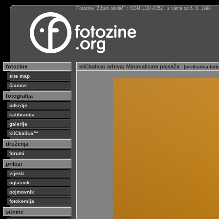
Fotozine “Žičani okidač” : ISSN 1334-0352 : s vama od 6. 6. 1998
fotozine
kliCkalica
:
arhiva
:
Minimalizam pejsaža
[
prethodna fotk
site map
članovi
fotografija
odkritje
kalibracija
galerije
kliCkalica™
druženja
forumi
prilozi
vijesti
oglasnik
pojmovnik
fotokemija
sitnine