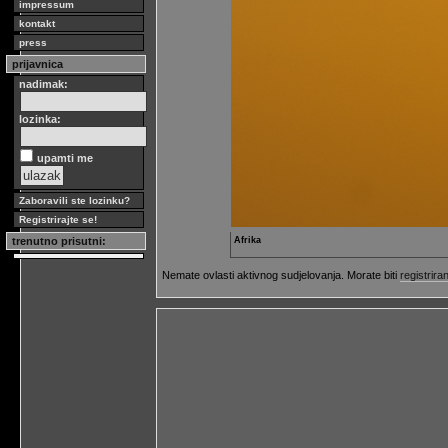
impressum
kontakt
press
prijavnica
nadimak:
lozinka:
upamti me
Zaboravili ste lozinku?
Registrirajte se!
trenutno prisutni:
Afrika
Nemate ovlasti aktivnog sudjelovanja. Morate biti
registriran