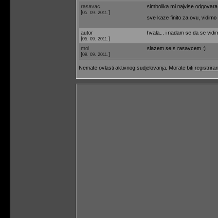
rasavac
simbolika mi najvise odgovara
[
]
05. 09. 2011.
sve kaze finito za ovu, vidimo
autor
hvala... i nadam se da se vidim
[
]
05. 09. 2011.
moi
slazem se s rasavcem :)
[
]
09. 09. 2011.
Nemate ovlasti aktivnog sudjelovanja. Morate biti
registriran