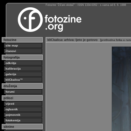
Fotozine “Žičani okidač” : ISSN 1334-0352 : s vama od 6. 6. 1998
fotozine
kliCkalica
:
arhiva
:
ljeto je gotovo
[
prethodna fotka u run
site map
članovi
fotografija
odkritje
kalibracija
galerije
kliCkalica™
druženja
forumi
prilozi
vijesti
oglasnik
pojmovnik
fotokemija
sitnine