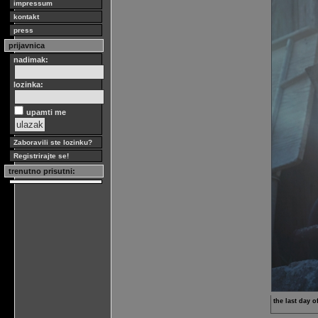
impressum
kontakt
press
prijavnica
nadimak:
lozinka:
upamti me
Zaboravili ste lozinku?
Registrirajte se!
trenutno prisutni:
the last day o