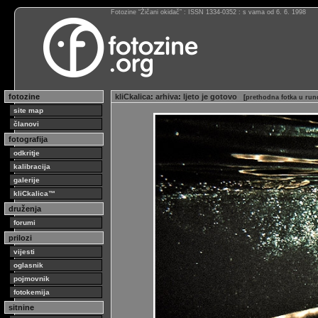
Fotozine “Žičani okidač” : ISSN 1334-0352 : s vama od 6. 6. 1998
fotozine
kliCkalica
:
arhiva
:
ljeto je gotovo
[
prethodna fotka u run
site map
članovi
fotografija
odkritje
kalibracija
galerije
kliCkalica™
druženja
forumi
prilozi
vijesti
oglasnik
pojmovnik
fotokemija
sitnine