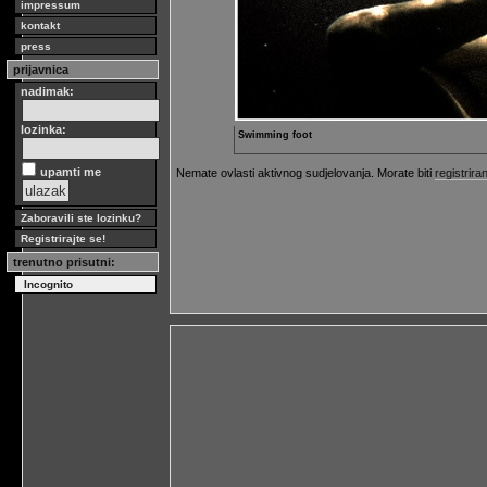
impressum
kontakt
press
prijavnica
nadimak:
lozinka:
Swimming foot
upamti me
Nemate ovlasti aktivnog sudjelovanja. Morate biti
registriran
Zaboravili ste lozinku?
Registrirajte se!
trenutno prisutni:
Incognito