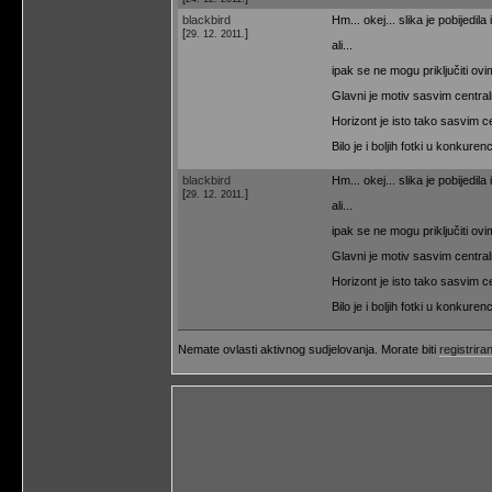
blackbird
Hm... okej... slika je pobijedila 
[
]
29. 12. 2011.
ali...
ipak se ne mogu priključiti o
Glavni je motiv sasvim centraln
Horizont je isto tako sasvim ce
Bilo je i boljih fotki u konkurenci
blackbird
Hm... okej... slika je pobijedila 
[
]
29. 12. 2011.
ali...
ipak se ne mogu priključiti o
Glavni je motiv sasvim centraln
Horizont je isto tako sasvim ce
Bilo je i boljih fotki u konkurenci
Nemate ovlasti aktivnog sudjelovanja. Morate biti
registriran