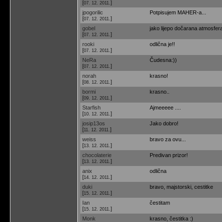
[
]
07. 12. 2011.
jpogorilic
Potpisujem MAHER-a...
[
]
07. 12. 2011.
gobel
jako lijepo dočarana atmosfera
[
]
07. 12. 2011.
rooki
odlična je!!
[
]
07. 12. 2011.
NeRa
Čudesna:))
[
]
07. 12. 2011.
norah
krasno!
[
]
08. 12. 2011.
bormi
krasno..
[
]
09. 12. 2011.
Starfish
Ajmeeeee ....
[
]
10. 12. 2011.
josip13os
Jako dobro!
[
]
11. 12. 2011.
weiss
bravo za ovu...
[
]
13. 12. 2011.
chocolaterie
Predivan prizor!
[
]
13. 12. 2011.
anix
odlična
[
]
14. 12. 2011.
duki
bravo, majstorski, cestitke
[
]
15. 12. 2011.
Ian
čestitam
[
]
15. 12. 2011.
Monk
krasno, čestitka :)