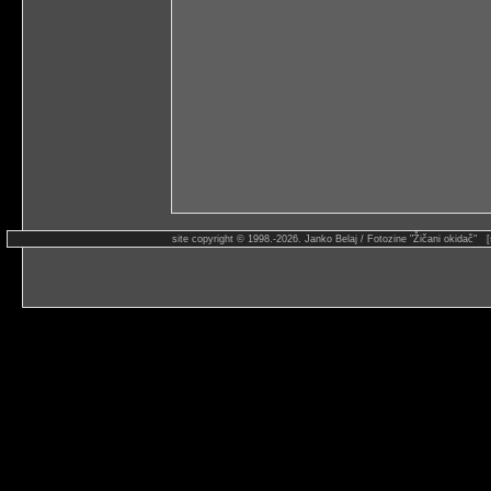
site copyright © 1998.-2026. Janko Belaj / Fotozine "Žičani okidač" 