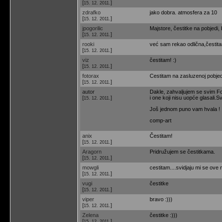
[
]
15. 12. 2011.
zdrafko
jako dobra. atmosfera za 10
[
]
15. 12. 2011.
jpogorilic
Majstore, čestitke na pobjedi,
[
]
15. 12. 2011.
rooki
već sam rekao odlična,čestita
[
]
15. 12. 2011.
viz
čestitam! :)
[
]
15. 12. 2011.
fotorax
Cestitam na zasluzenoj pobjed
[
]
15. 12. 2011.
autor
Dakle, zahvaljujem se svim Fot
[
]
i one koji nisu uopće glasali.
15. 12. 2011.
Još jednom puno vam hvala !
comp-art
anix
Čestitam!
[
]
15. 12. 2011.
Aragorn
Pridružujem se čestitkama.
[
]
15. 12. 2011.
mowgli
cestitam....svidjaju mi se ove n
[
]
15. 12. 2011.
vugi
čestitke
[
]
15. 12. 2011.
viper
bravo :)))
[
]
15. 12. 2011.
Zelena
čestitke :)))
[
]
15. 12. 2011.