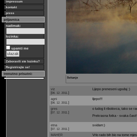
impressum
kontakt
press
prijavnica
nadimak:
lozinka:
upamti me
Zaboravili ste lozinku?
Registrirajte se!
trenutno prisutni:
Svitanje
viz
Lijepo preneseni ugođaj :)
[
]
06. 12. 2011.
agni
lijepo!!!
[
]
06. 12. 2011.
gres
o ludog li ribolovca, tako se r
[
]
07. 12. 2011.
Prekrasna fotka - svaka čast! 
etna
sviđam:)
[
]
07. 12. 2011.
MAHER
Vrlo rado bih bio na tome mjest