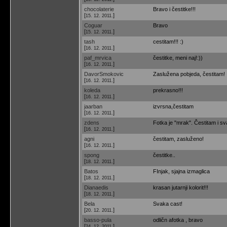
chocolaterie
Bravo i čestitke!!!
[
]
15. 12. 2011.
Coguar
Bravo
[
]
15. 12. 2011.
tash
cestitam!!! :)
[
]
16. 12. 2011.
paf_mrvica
čestitke, meni naj!:))
[
]
16. 12. 2011.
DavorSmokovic
Zaslužena pobjeda, čestitam!
[
]
16. 12. 2011.
koleda
prekrasno!!!
[
]
16. 12. 2011.
jaarban
izvrsna,čestitam
[
]
16. 12. 2011.
zdens
Fotka je "mrak". Čestitam i sv
[
]
16. 12. 2011.
agni
čestitam, zasluženo!
[
]
16. 12. 2011.
spong
čestitke..
[
]
18. 12. 2011.
Batos
FInjak, sjajna izmaglica
[
]
18. 12. 2011.
Dianaedis
krasan jutarnji kolorit!!!
[
]
18. 12. 2011.
Bela
Svaka cast!
[
]
20. 12. 2011.
basso-pula
odličn afotka , bravo
[
]
24. 12. 2011.