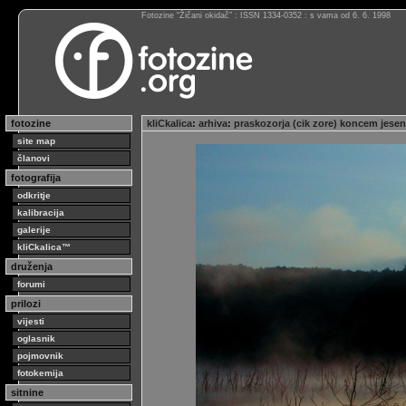
Fotozine “Žičani okidač” : ISSN 1334-0352 : s vama od 6. 6. 1998
fotozine
kliCkalica
:
arhiva
:
praskozorja (cik zore) koncem jesen
site map
članovi
fotografija
odkritje
kalibracija
galerije
kliCkalica™
druženja
forumi
prilozi
vijesti
oglasnik
pojmovnik
fotokemija
sitnine