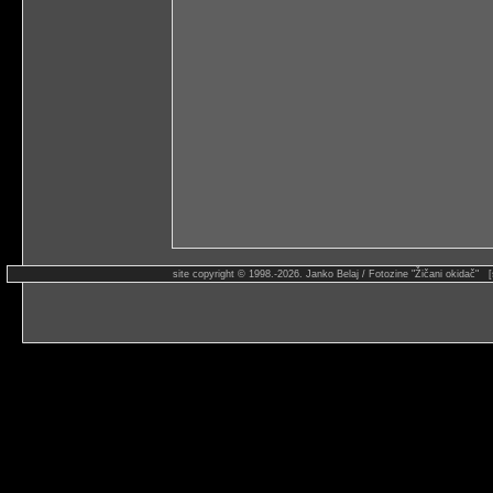
site copyright © 1998.-2026. Janko Belaj / Fotozine "Žičani okidač" 