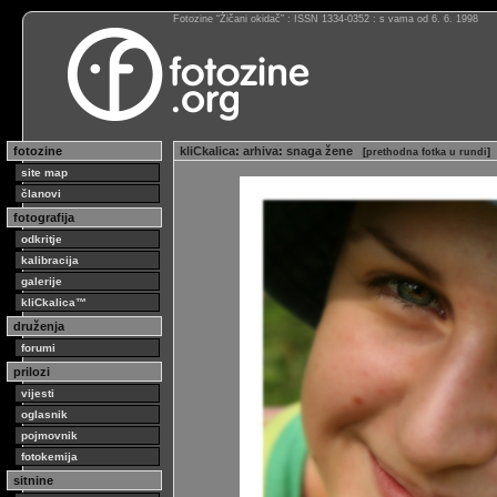
Fotozine “Žičani okidač” : ISSN 1334-0352 : s vama od 6. 6. 1998
fotozine
kliCkalica
:
arhiva
:
snaga žene
[
prethodna fotka u rundi
]
site map
članovi
fotografija
odkritje
kalibracija
galerije
kliCkalica™
druženja
forumi
prilozi
vijesti
oglasnik
pojmovnik
fotokemija
sitnine