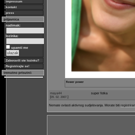
impressum
kontakt
press
prijavnica
nadimak:
lozinka:
upamti me
Zaboravili ste lozinku?
Registrirajte se!
trenutno prisutni:
flower power
maya44
super fotka
[
]
05. 02. 2007.
Nemate ovlasti aktivnog sudjelovanja. Morate biti
registriran