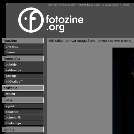
Fotozine “Žičani okidač” : ISSN 1334-0352 : s vama od 6. 6. 1998
fotozine
kliCkalica
:
arhiva
:
snaga žene
[
prethodna fotka u rundi
]
site map
članovi
fotografija
odkritje
kalibracija
galerije
kliCkalica™
druženja
forumi
prilozi
vijesti
oglasnik
pojmovnik
fotokemija
sitnine