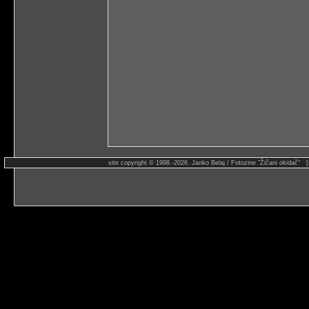
site copyright © 1998.-2026. Janko Belaj / Fotozine "Žičani okidač" 