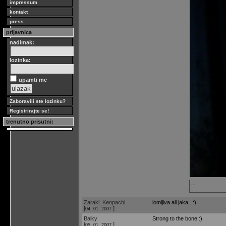
impressum
kontakt
press
prijavnica
nadimak:
lozinka:
upamti me
Zaboravili ste lozinku?
Registrirajte se!
trenutno prisutni:
...
Zaraki_Kenpachi
lomljiva ali jaka.. :)
[
]
04. 01. 2007.
Balky
Strong to the bone :)
[
]
05. 01. 2007.