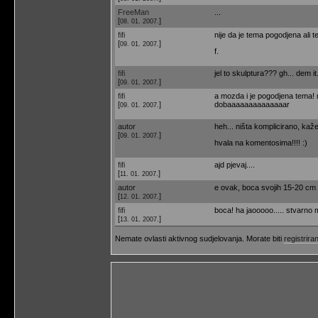
FreeMan
...
[
]
08. 01. 2007.
fifi
nije da je tema pogodjena ali
[
]
09. 01. 2007.
f.
fifi
jel to skulptura??? gh... dem it
[
]
09. 01. 2007.
fifi
a mozda i je pogodjena tema! ne 
[
]
dobaaaaaaaaaaaaaar
09. 01. 2007.
autor
heh... ništa komplicirano, kaže
[
]
09. 01. 2007.
hvala na komentosima!!!! :)
fifi
ajd pjevaj....
[
]
11. 01. 2007.
autor
e ovak, boca svojih 15-20 cm u 
[
]
12. 01. 2007.
fifi
boca! ha jaooooo..... stvarno m
[
]
13. 01. 2007.
Nemate ovlasti aktivnog sudjelovanja. Morate biti
registriran