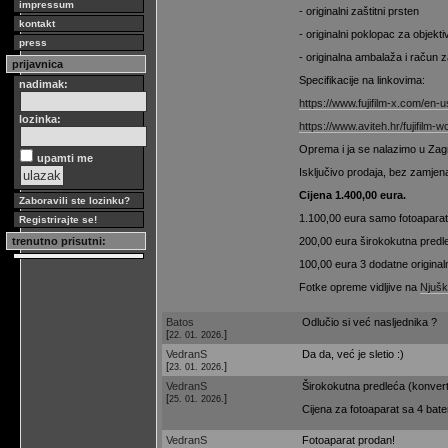
impressum
- originalni zaštitni prsten
kontakt
- originalni poklopac za objekti
press
- originalna ambalaža i račun z
prijavnica
Specifikacije na linkovima:
nadimak:
https://www.fujifilm-x.com/en-
lozinka:
https://www.aviteh.hr/fujifilm-
Oprema i ja se nalazimo u Zag
upamti me
Isključivo prodaja, bez zamjen
Cijena 1.400,00 eura.
Zaboravili ste lozinku?
1.100,00 eura samo fotoaparat i
Registrirajte se!
trenutno prisutni:
200,00 eura širokokutna predl
100,00 eura 3 dodatne originaln
Fotke opreme vidljive na
Njušk
Batos
Odlučio si već nasljednika ?
[
]
22. 01. 2026.
VedranS
Da da, već je sletio :)
[
]
23. 01. 2026.
VedranS
Širokokutna predleća (konver
[
]
25. 01. 2026.
Cijena za fotoaparat sa 4 bate
VedranS
Fotoaparat prodan!