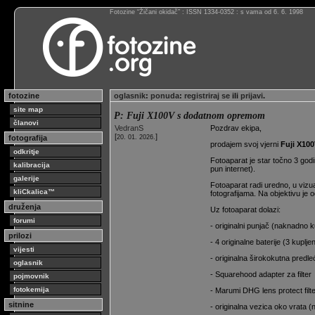
Fotozine “Žičani okidač” : ISSN 1334-0352 : s vama od 6. 6. 1998
fotozine
oglasnik
:
ponuda
:
registriraj se
ili
prijavi
.
site map
P: Fuji X100V s dodatnom opremom
članovi
VedranS
Pozdrav ekipa,
[
]
fotografija
20. 01. 2026.
prodajem svoj vjerni
Fuji X10
odkritje
Fotoaparat je star točno 3 godin
kalibracija
pun internet).
galerije
Fotoaparat radi uredno, u vizua
kliCkalica™
fotografijama. Na objektivu je od
druženja
Uz fotoaparat dolazi:
forumi
- originalni punjač (naknadno k
prilozi
- 4 originalne baterije (3 kupl
vijesti
- originalna širokokutna pred
oglasnik
- Squarehood adapter za filter
pojmovnik
fotokemija
- Marumi DHG lens protect fil
sitnine
- originalna vezica oko vrata (