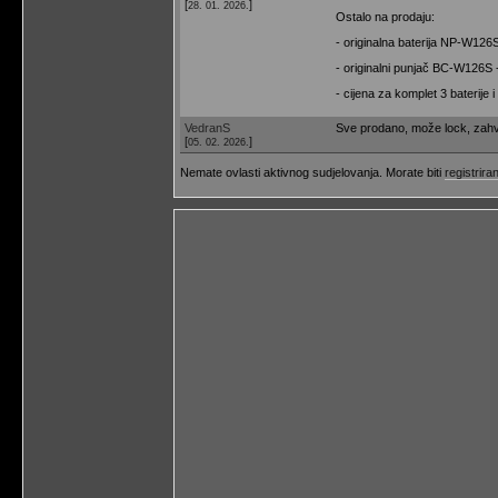
[
]
28. 01. 2026.
Ostalo na prodaju:
- originalna baterija NP-W126
- originalni punjač BC-W126S 
- cijena za komplet 3 baterije 
VedranS
Sve prodano, može lock, zahv
[
]
05. 02. 2026.
Nemate ovlasti aktivnog sudjelovanja. Morate biti
registriran