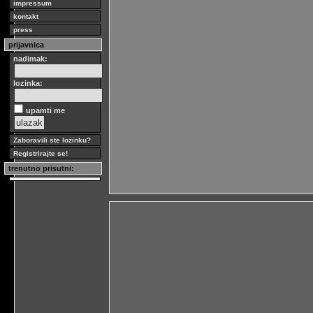
impressum
kontakt
press
prijavnica
nadimak:
lozinka:
upamti me
Zaboravili ste lozinku?
Registrirajte se!
trenutno prisutni: