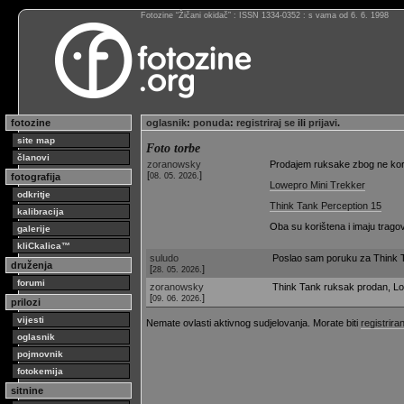
Fotozine “Žičani okidač” : ISSN 1334-0352 : s vama od 6. 6. 1998
fotozine
oglasnik
:
ponuda
:
registriraj se
ili
prijavi
.
site map
Foto torbe
članovi
zoranowsky
Prodajem ruksake zbog ne kori
[
]
fotografija
08. 05. 2026.
Lowepro Mini Trekker
odkritje
Think Tank Perception 15
kalibracija
Oba su korištena i imaju trago
galerije
kliCkalica™
suludo
Poslao sam poruku za Think T
druženja
[
]
28. 05. 2026.
forumi
zoranowsky
Think Tank ruksak prodan, Lowe
[
]
09. 06. 2026.
prilozi
vijesti
Nemate ovlasti aktivnog sudjelovanja. Morate biti
registriran
oglasnik
pojmovnik
fotokemija
sitnine