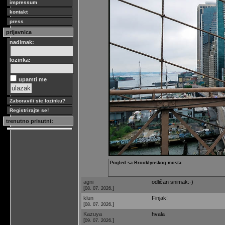
impressum
kontakt
press
prijavnica
nadimak:
lozinka:
upamti me
Zaboravili ste lozinku?
Registrirajte se!
trenutno prisutni:
Pogled sa Brooklynskog mosta
agni
odličan snimak:-)
[
]
08. 07. 2026.
klun
Finjak!
[
]
08. 07. 2026.
Kazuya
hvala
[
]
09. 07. 2026.