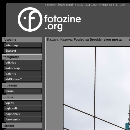
Fotozine “Žičani okidač” : ISSN 1334-0352 : s vama od 6. 6. 1998
fotozine
Kazuya
:
Kazuya
: Pogled sa Brooklynskog mosta …
[
site map
članovi
fotografija
odkritje
kalibracija
galerije
kliCkalica™
druženja
forumi
prilozi
vijesti
oglasnik
pojmovnik
fotokemija
sitnine