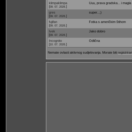
klimpaklimpa
Uuu, prava gradska... i magla
[
]
09. 07. 2026.
gres
super...;)
[
]
09. 07. 2026.
fujifan
Fotka s američkim štihom
[
]
09. 07. 2026.
Ivek
Jako dobro
[
]
09. 07. 2026.
Incognito
Odlična
[
]
10. 07. 2026.
Nemate ovlasti aktivnog sudjelovanja. Morate biti
registriran