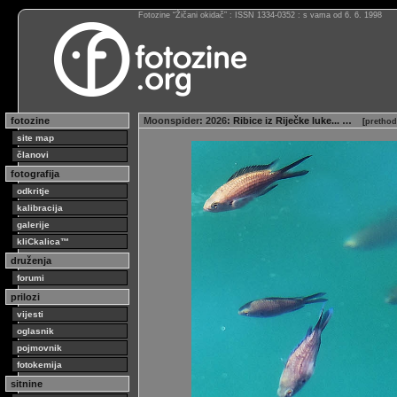
Fotozine “Žičani okidač” : ISSN 1334-0352 : s vama od 6. 6. 1998
fotozine
Moonspider
:
2026
: Ribice iz Riječke luke... …
[
prethod
site map
članovi
fotografija
odkritje
kalibracija
galerije
kliCkalica™
druženja
forumi
prilozi
vijesti
oglasnik
pojmovnik
fotokemija
sitnine