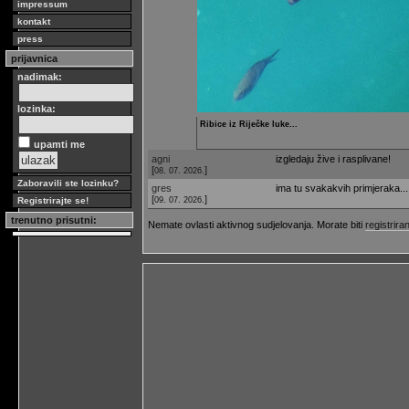
impressum
kontakt
press
prijavnica
nadimak:
lozinka:
Ribice iz Riječke luke...
upamti me
agni
izgledaju žive i rasplivane!
[
]
08. 07. 2026.
Zaboravili ste lozinku?
gres
ima tu svakakvih primjeraka...
[
]
09. 07. 2026.
Registrirajte se!
trenutno prisutni:
Nemate ovlasti aktivnog sudjelovanja. Morate biti
registriran