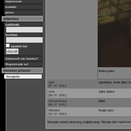
impressum
kontakt
press
prijavnica
nadimak:
lozinka:
upamti me
Zaboravili ste lozinku?
Registrirajte se!
trenutno prisutni:
Dobro jutro
Incognito
agni
ugođajna, motiv lijep i k
[
]
07. 07. 2026.
Ivek
Jako dobro
[
]
08. 07. 2026.
klimpaklimpa
Idila!
[
]
08. 07. 2026.
Miholino
hvala vam.
[
]
10. 07. 2026.
Nemate ovlasti aktivnog sudjelovanja. Morate biti
registriran