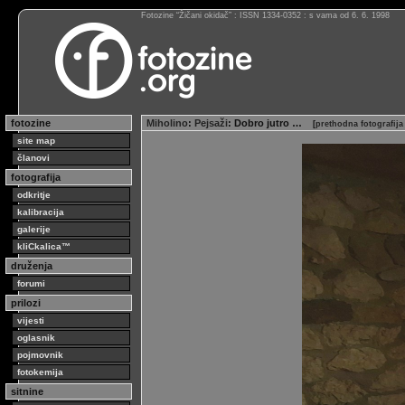
Fotozine “Žičani okidač” : ISSN 1334-0352 : s vama od 6. 6. 1998
fotozine
Miholino
:
Pejsaži
: Dobro jutro …
[
prethodna fotografij
site map
članovi
fotografija
odkritje
kalibracija
galerije
kliCkalica™
druženja
forumi
prilozi
vijesti
oglasnik
pojmovnik
fotokemija
sitnine