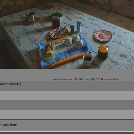
[kratica stranice: http://fzzo.org/f/777734
←permalink
]
rasan kolorit:-)
i
i prijavljeni.