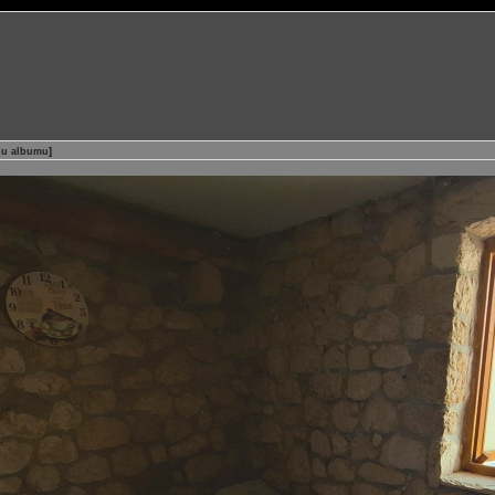
a u albumu
]