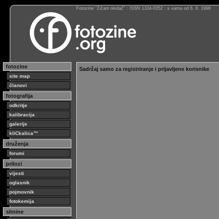
Fotozine “Žičani okidač” : ISSN 1334-0352 : s vama od 6. 6. 1998
fotozine
Sadržaj samo za registriranje i prijavljene korisnike
site map
članovi
fotografija
odkritje
kalibracija
galerije
kliCkalica™
druženja
forumi
prilozi
vijesti
oglasnik
pojmovnik
fotokemija
sitnine