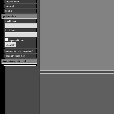
impressum
kontakt
press
prijavnica
nadimak:
lozinka:
upamti me
Zaboravili ste lozinku?
Registrirajte se!
trenutno prisutni: