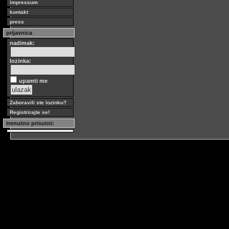
impressum
kontakt
press
prijavnica
nadimak:
lozinka:
upamti me
Zaboravili ste lozinku?
Registrirajte se!
trenutno prisutni: