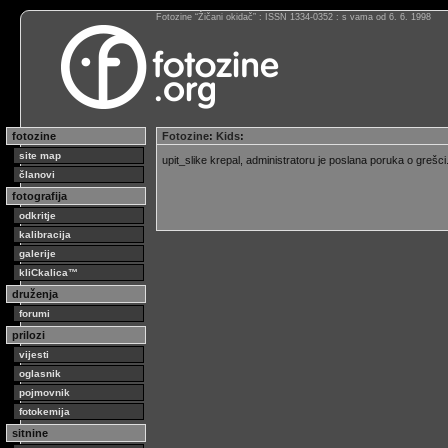
Fotozine “Žičani okidač” : ISSN 1334-0352 : s vama od 6. 6. 1998
fotozine
Fotozine
:
Kids
:
site map
upit_slike krepal, administratoru je poslana poruka o grešc
članovi
fotografija
odkritje
kalibracija
galerije
kliCkalica™
druženja
forumi
prilozi
vijesti
oglasnik
pojmovnik
fotokemija
sitnine