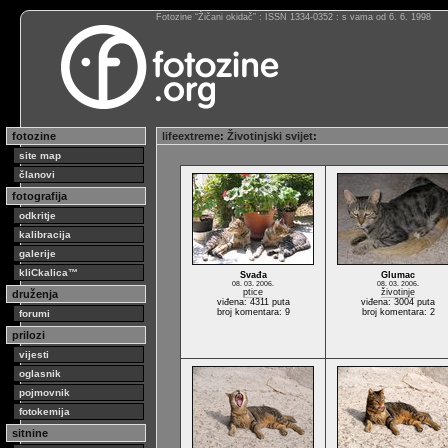
Fotozine “Žičani okidač” : ISSN 1334-0352 : s vama od 6. 6. 1998
fotozine
lifeextreme
:
Životinjski svijet
:
site map
članovi
fotografija
odkritje
kalibracija
galerije
kliCkalica™
Svađa
Glumac
08. 03. 2006.
08. 03. 2006.
ptice
životinje
druženja
viđena: 4311 puta
viđena: 3004 puta
broj komentara: 9
broj komentara: 2
forumi
prilozi
vijesti
oglasnik
pojmovnik
fotokemija
sitnine