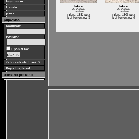
impressum
kikica
kikica
kontakt
09. 04. 2008.
09. 04. 2008.
životinje
životinje
press
viđena: 2381 puta
viđena: 2306 puta
broj komentara: 5
broj komentara: 9
prijavnica
nadimak:
lozinka:
upamti me
Zaboravili ste lozinku?
Registrirajte se!
trenutno prisutni: