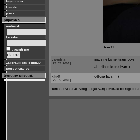
impressum
kontakt
press
prijavnica
nadimak:
lozinka:
ivan 01
upamti me
valentina
inace ne komentiram fotke
Zaboravili ste lozinku?
[
]
25. 05. 2006.
ali - klinac je predivan :)
Registrirajte se!
trenutno prisutni:
kiki-9
odlicna faca! :)))
[
]
25. 05. 2006.
Nemate ovlasti aktivnog sudjelovanja. Morate biti
registriran