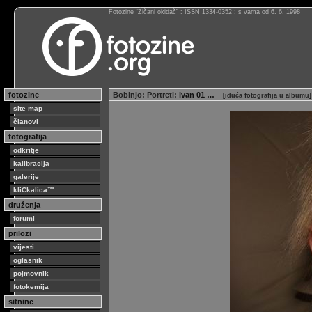
Fotozine “Žičani okidač” : ISSN 1334-0352 : s vama od 6. 6. 1998
fotozine
Bobinjo
:
Portreti
: ivan 01 …
[
iduća fotografija u albumu
]
site map
članovi
fotografija
odkritje
kalibracija
galerije
kliCkalica™
druženja
forumi
prilozi
vijesti
oglasnik
pojmovnik
fotokemija
sitnine