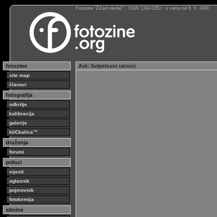
Fotozine “Žičani okidač” : ISSN 1334-0352 : s vama od 6. 6. 1998
fotozine
Aid
:
Svijetlosni ratnici
:
site map
članovi
fotografija
odkritje
kalibracija
galerije
kliCkalica™
druženja
forumi
prilozi
vijesti
oglasnik
pojmovnik
fotokemija
sitnine