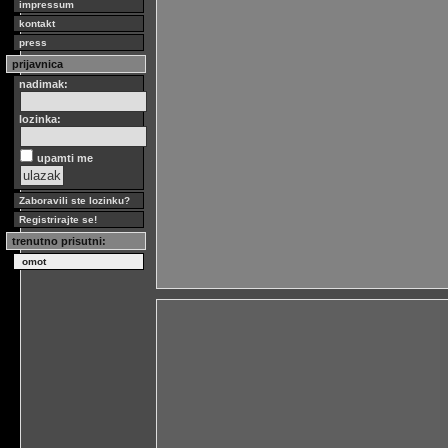
impressum
kontakt
press
prijavnica
nadimak:
lozinka:
upamti me
Zaboravili ste lozinku?
Registrirajte se!
trenutno prisutni:
omot