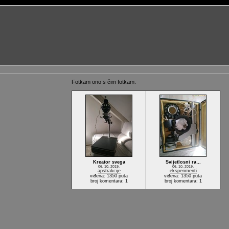
Fotkam ono s čim fotkam.
Kreator svega
Svijetlosni ra…
06. 10. 2019.
06. 10. 2019.
apstrakcije
eksperimenti
viđena: 1350 puta
viđena: 1350 puta
broj komentara: 1
broj komentara: 1