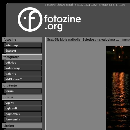
Fotozine “Žičani okidač” : ISSN 1334-0352 : s vama od 6. 6. 1998
fotozine
Ssab65
:
Moje najbolje
: Svjetlost na valovima …
[
pret
site map
članovi
fotografija
odkritje
kalibracija
galerije
kliCkalica™
druženja
forumi
prilozi
vijesti
oglasnik
pojmovnik
fotokemija
sitnine