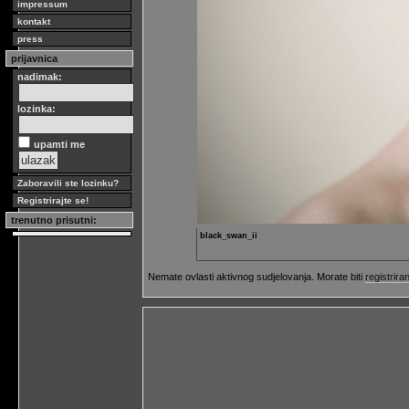
impressum
kontakt
press
prijavnica
nadimak:
lozinka:
upamti me
Zaboravili ste lozinku?
Registrirajte se!
trenutno prisutni:
black_swan_ii
Nemate ovlasti aktivnog sudjelovanja. Morate biti
registriran