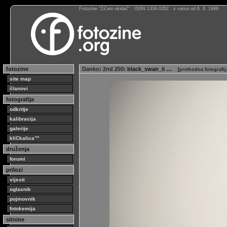
Fotozine “Žičani okidač” : ISSN 1334-0352 : s vama od 6. 6. 1998
fotozine
Danko
:
2nd 250
: black_swan_ii …
[
prethodna fotografi
site map
članovi
fotografija
odkritje
kalibracija
galerije
kliCkalica™
druženja
forumi
prilozi
vijesti
oglasnik
pojmovnik
fotokemija
sitnine