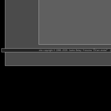
site copyright © 1998.-2026. Janko Belaj / Fotozine "Žičani okidač" 