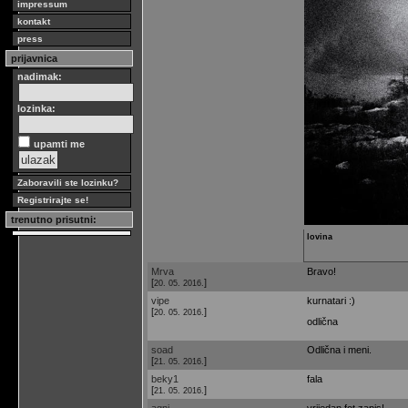
impressum
kontakt
press
prijavnica
nadimak:
lozinka:
upamti me
Zaboravili ste lozinku?
Registrirajte se!
trenutno prisutni:
lovina
Mrva
Bravo!
[
]
20. 05. 2016.
vipe
kurnatari :)
[
]
20. 05. 2016.
odlična
soad
Odlična i meni.
[
]
21. 05. 2016.
beky1
fala
[
]
21. 05. 2016.
agni
vrijedan fot.zapis!