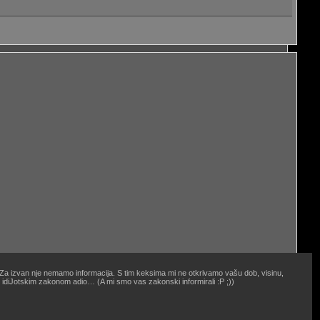
. Za izvan nje nemamo informacija. S tim keksima mi ne otkrivamo vašu dob, visinu,
oj idiJotskim zakonom adio… (A mi smo vas zakonski informirali :P ;))