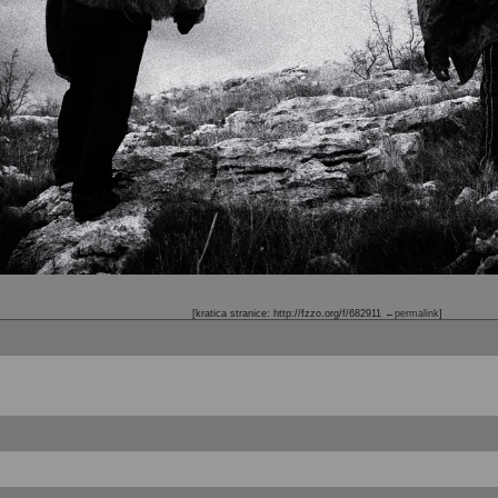
[kratica stranice: http://fzzo.org/f/682911
←permalink
]