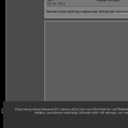
[
]
12. 06. 2016.
Nemate ovlasti aktivnog sudjelovanja. Morate biti
registriran
Zbog nekog doista blesavog EU zakona dužni smo vas informirati da i naš
Fotozi
site copyright © 1998.-2026. Janko Belaj / Fotozine "Žičani okidač" 
debljinu, sposobnost kadriranja, lažiranje exifa i niš takvoga, ve