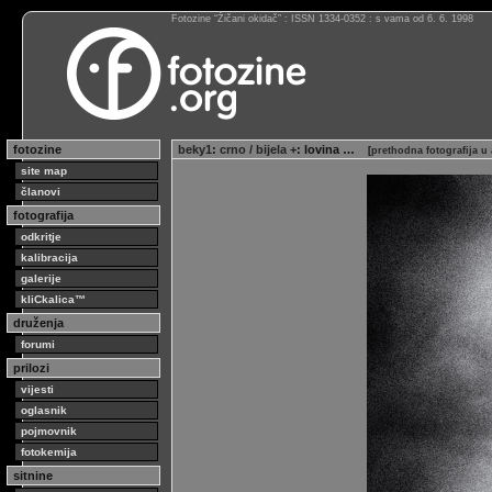
Fotozine “Žičani okidač” : ISSN 1334-0352 : s vama od 6. 6. 1998
fotozine
beky1
:
crno / bijela +
: lovina …
[
prethodna fotografija u
site map
članovi
fotografija
odkritje
kalibracija
galerije
kliCkalica™
druženja
forumi
prilozi
vijesti
oglasnik
pojmovnik
fotokemija
sitnine