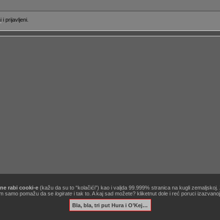
i
i prijavljeni.
ne rabi cooki-e
(kažu da su to “kolačići”) kao i valjda 99.999% stranica na kugli zemaljskoj
[site powered by
Zine V3 alpha 9.1
] .:
korisnički ugovor / terms of use
:. …&
obavezno štivo
!
ć nam samo pomažu da se
logirate
i tak to. A kaj sad možete? kliketnut dole i reć poruci izazvan
Bla, bla, tri put Hura i O’Kej…