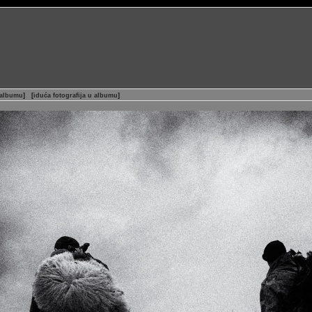
 albumu
]
[
iduća fotografija u albumu
]