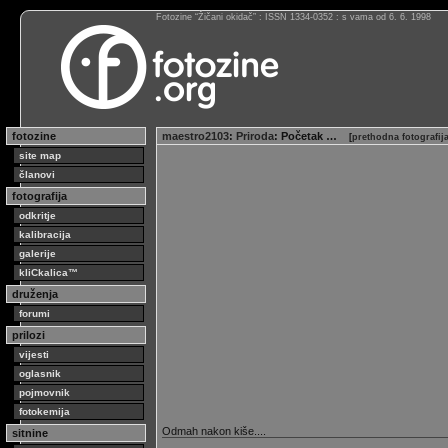
Fotozine “Žičani okidač” : ISSN 1334-0352 : s vama od 6. 6. 1998
fotozine
maestro2103
:
Priroda
: Početak …
[
prethodna fotografij
site map
članovi
fotografija
odkritje
kalibracija
galerije
kliCkalica™
druženja
forumi
prilozi
vijesti
oglasnik
pojmovnik
fotokemija
Odmah nakon kiše....
sitnine