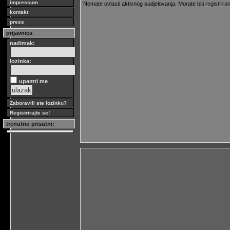
impressum
Nemate ovlasti aktivnog sudjelovanja. Morate biti
registriran
kontakt
press
prijavnica
nadimak:
lozinka:
upamti me
Zaboravili ste lozinku?
Registrirajte se!
trenutno prisutni: