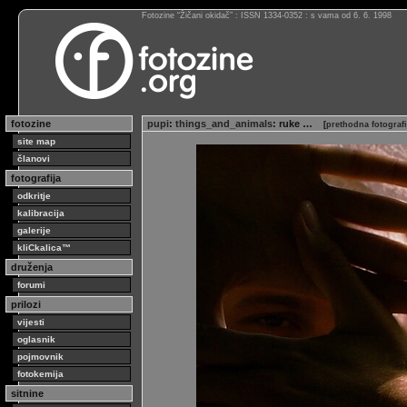
Fotozine “Žičani okidač” : ISSN 1334-0352 : s vama od 6. 6. 1998
fotozine
pupi
:
things_and_animals
: ruke …
[
prethodna fotograf
site map
članovi
fotografija
odkritje
kalibracija
galerije
kliCkalica™
druženja
forumi
prilozi
vijesti
oglasnik
pojmovnik
fotokemija
sitnine