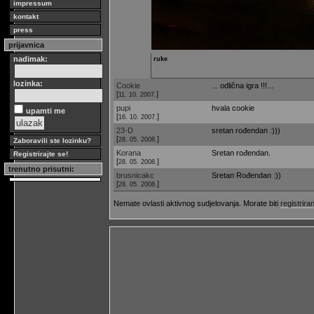
impressum
kontakt
press
prijavnica
nadimak:
ruke
lozinka:
Cookie
... odlična igra !!!...
[
]
11. 10. 2007.
pupi
hvala cookie
upamti me
[
]
16. 10. 2007.
23-D
sretan rođendan :)))
[
]
28. 05. 2008.
Zaboravili ste lozinku?
Korana
Sretan rođendan.
Registrirajte se!
[
]
28. 05. 2008.
trenutno prisutni:
brusnicakc
Sretan Rođendan :))
[
]
28. 05. 2008.
Nemate ovlasti aktivnog sudjelovanja. Morate biti
registriran