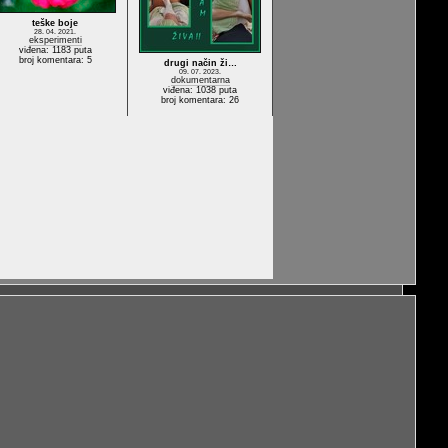
teške boje
28. 04. 2021.
eksperimenti
viđena: 1183 puta
broj komentara: 5
drugi način ži…
09. 07. 2023.
dokumentarna
viđena: 1038 puta
broj komentara: 26