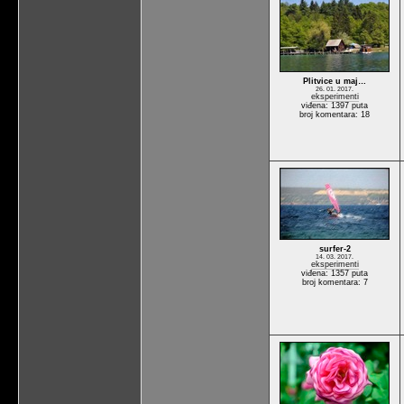
Plitvice u maj…
26. 01. 2017.
eksperimenti
viđena: 1397 puta
broj komentara: 18
surfer-2
14. 03. 2017.
eksperimenti
viđena: 1357 puta
broj komentara: 7