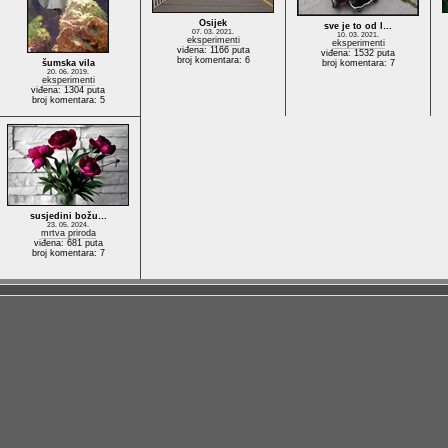
Osijek
sve je to od l…
07. 03. 2021.
10. 03. 2021.
eksperimenti
eksperimenti
viđena: 1166 puta
viđena: 1532 puta
broj komentara: 6
šumska vila
broj komentara: 7
20. 06. 2019.
eksperimenti
viđena: 1304 puta
broj komentara: 5
susjedini božu…
23. 05. 2024.
mrtva priroda
viđena: 681 puta
broj komentara: 7