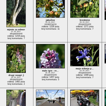
jabučice
breskvice
09. 03. 2017.
09. 03. 2017.
ostalo/razno
eksperimenti
viđena: 1226 puta
viđena: 1271 puta
broj komentara: 11
broj komentara: 7
mjesto za odmor
07. 03. 2017.
eksperimenti
viđena: 1219 puta
broj komentara: 7
moje viđenje p…
malo igre - re…
23. 04. 2017.
eksperimenti
05. 04. 2017.
eksperimenti
viđena: 1309 puta
drugi recept ;)
viđena: 1457 puta
broj komentara: 7
05. 04. 2017.
eksperimenti
broj komentara: 5
viđena: 1482 puta
broj komentara: 2