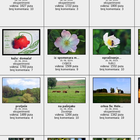
06. 05. 2014.
06. 05. 2014.
11. 05. 2014.
eksperimenti
eksperimenti
eksperimenti
viđena: 1627 puta
viđena: 1722 puta
viđena: 1800 puta
broj komentara: 10
broj komentara: 3
broj komentara: 3
iz spomenara m…
oprašivanje...
kažu: domaća!
15. 06. 2014.
16. 06. 2014.
20. 05. 2014.
cvijeće
kukci
eksperimenti
viđena: 1509 puta
viđena: 1532 puta
viđena: 1783 puta
broj komentara: 9
broj komentara: 10
broj komentara: 7
proljeće
na pašnjaku
crkva Sv. Hele…
30. 05. 2016.
01. 06. 2016.
02. 06. 2016.
eksperimenti
životinje
eksperimenti
viđena: 1489 puta
viđena: 1264 puta
viđena: 1342 puta
broj komentara: 4
broj komentara: 10
broj komentara: 19