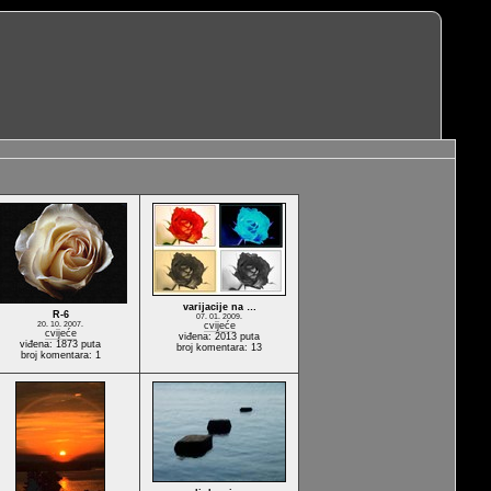
varijacije na …
R-6
07. 01. 2009.
20. 10. 2007.
cvijeće
cvijeće
viđena: 2013 puta
viđena: 1873 puta
broj komentara: 13
broj komentara: 1