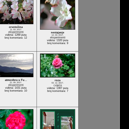
crvotočina
11. 03. 2017.
eksperimenti
nestajanje
viđena: 1269 puta
12. 03. 2017.
eksperimenti
broj komentara: 12
viđena: 1320 puta
broj komentara: 9
atmosfera u Fu…
roza
21. 09. 2017.
02. 12. 2017.
eksperimenti
cvijeće
viđena: 1431 puta
viđena: 1367 puta
broj komentara: 10
broj komentara: 7