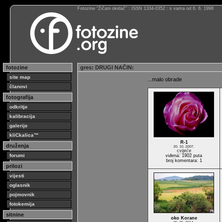
Fotozine “Žičani okidač” : ISSN 1334-0352 : s vama od 6. 6. 1998
fotozine
gres
:
DRUGI NAČIN
:
site map
...malo obrade
članovi
fotografija
odkritje
kalibracija
galerije
kliCkalica™
R-1
druženja
20. 10. 2007.
cvijeće
forumi
viđena: 1902 puta
broj komentara: 1
prilozi
vijesti
oglasnik
pojmovnik
fotokemija
sitnine
oko Korane