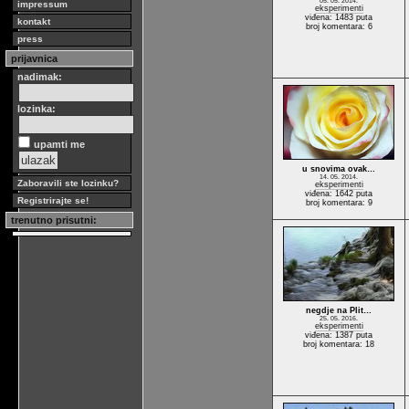
05. 05. 2014.
impressum
eksperimenti
viđena: 1483 puta
kontakt
broj komentara: 6
press
prijavnica
nadimak:
lozinka:
upamti me
u snovima ovak…
14. 05. 2014.
Zaboravili ste lozinku?
eksperimenti
viđena: 1642 puta
Registrirajte se!
broj komentara: 9
trenutno prisutni:
negdje na Plit…
25. 05. 2016.
eksperimenti
viđena: 1387 puta
broj komentara: 18