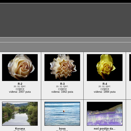
R-2
R-3
R-4
20. 10. 2007.
20. 10. 2007.
20. 10. 2007.
cvijeće
cvijeće
cvijeće
viđena: 2007 puta
viđena: 1942 puta
viđena: 1894 puta
Korana
bova
noć poslije da…