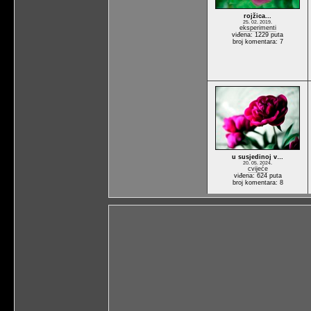
rojžica...
25. 02. 2019.
eksperimenti
viđena: 1229 puta
broj komentara: 7
u susjedinoj v…
20. 05. 2024.
cvijeće
viđena: 624 puta
broj komentara: 8