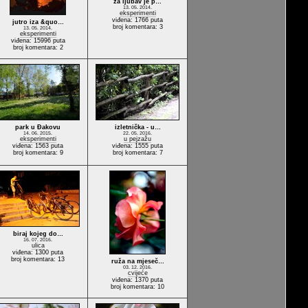
za ljubav je p…
13. 05. 2014.
eksperimenti
viđena: 1766 puta
jutro iza &quo…
broj komentara: 3
13. 05. 2014.
eksperimenti
viđena: 15996 puta
broj komentara: 2
park u Đakovu
izletnička - u…
14. 06. 2015.
22. 05. 2016.
eksperimenti
u pejzažu
viđena: 1563 puta
viđena: 1555 puta
broj komentara: 9
broj komentara: 7
biraj kojeg do…
16. 07. 2016.
ulica
viđena: 1300 puta
broj komentara: 13
ruža na mjeseč…
03. 12. 2016.
cvijeće
viđena: 1370 puta
broj komentara: 10