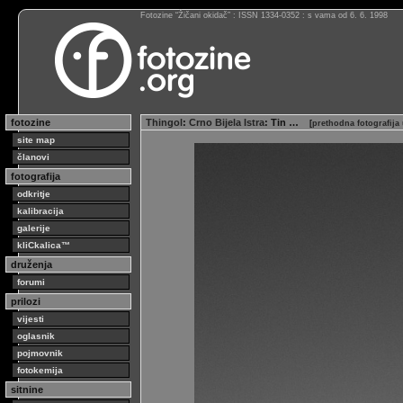
Fotozine “Žičani okidač” : ISSN 1334-0352 : s vama od 6. 6. 1998
fotozine
Thingol
:
Crno Bijela Istra
: Tin …
[
prethodna fotografija
site map
članovi
fotografija
odkritje
kalibracija
galerije
kliCkalica™
druženja
forumi
prilozi
vijesti
oglasnik
pojmovnik
fotokemija
sitnine