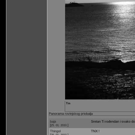
Tin
Panorama rovinjskog priobalja
baja
Sretan Ti rođendan i svako do
[
]
25. 01. 2010.
Thingol
TNX !
[
]
25. 01. 2010.