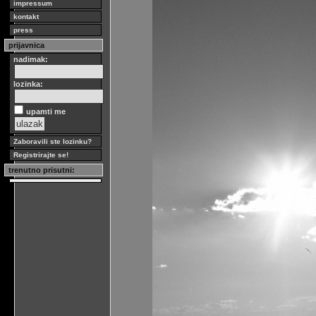
impressum
kontakt
press
prijavnica
nadimak:
lozinka:
upamti me
Zaboravili ste lozinku?
Registrirajte se!
trenutno prisutni: