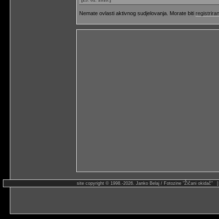
Nemate ovlasti aktivnog sudjelovanja. Morate biti
registriran
site copyright © 1998.-2026. Janko Belaj / Fotozine "Žičani okidač" 