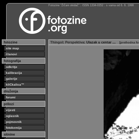
Fotozine “Žičani okidač” : ISSN 1334-0352 : s vama od 6. 6. 1998
fotozine
Thingol
:
Perspektiva
: Ulazak u centar …
[
prethodna fo
site map
članovi
fotografija
odkritje
kalibracija
galerije
kliCkalica™
druženja
forumi
prilozi
vijesti
oglasnik
pojmovnik
fotokemija
sitnine