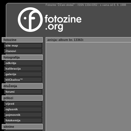
Fotozine “Žičani okidač” : ISSN 1334-0352 : s vama od 6. 6. 1998
fotozine
anisja
:
album br. 13363
:
site map
članovi
fotografija
odkritje
kalibracija
galerije
kliCkalica™
druženja
forumi
prilozi
vijesti
oglasnik
pojmovnik
fotokemija
sitnine