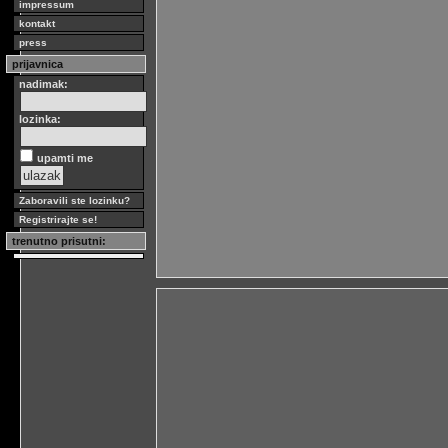
impressum
kontakt
press
prijavnica
nadimak:
lozinka:
upamti me
Zaboravili ste lozinku?
Registrirajte se!
trenutno prisutni: