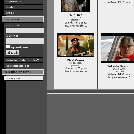
impressum
viđena: 1357 puta
kontakt
press
sv. nikola
27. 01. 2009.
prijavnica
portreti
viđena: 1510 puta
nadimak:
broj komentara: 4
lozinka:
upamti me
Zaboravili ste lozinku?
Fidel Castro
02. 10. 2009.
Registrirajte se!
portreti
Jadranka Kosor…
viđena: 1425 puta
04. 10. 2009.
broj komentara: 6
portreti
trenutno prisutni:
viđena: 1448 puta
broj komentara: 5
Incognito