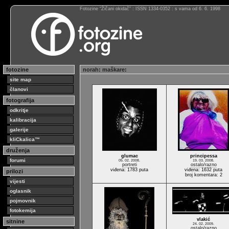
Fotozine “Žičani okidač” : ISSN 1334-0352 : s vama od 6. 6. 1998
fotozine
norah
:
maškare
:
site map
članovi
fotografija
odkritje
kalibracija
galerije
kliCkalica™
druženja
glumac
principessa
forumi
05. 02. 2008.
19. 03. 2008.
portreti
ostalo/razno
viđena: 1783 puta
viđena: 1632 puta
prilozi
broj komentara: 2
vijesti
oglasnik
pojmovnik
fotokemija
vlakić
sitnine
24. 02. 2009.
ostalo/razno