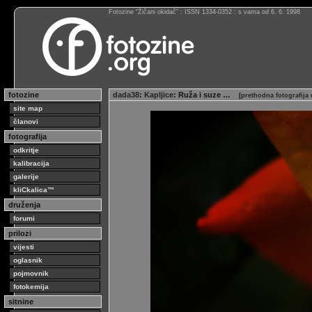
Fotozine “Žičani okidač” : ISSN 1334-0352 : s vama od 6. 6. 1998
fotozine
dada38
:
Kapljice
: Ruža i suze …
[
prethodna fotografija
site map
članovi
fotografija
odkritje
kalibracija
galerije
kliCkalica™
druženja
forumi
prilozi
vijesti
oglasnik
pojmovnik
fotokemija
sitnine