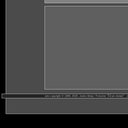
site copyright © 1998.-2026. Janko Belaj / Fotozine "Žičani okidač" 