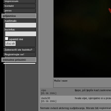
impressum
kontakt
press
prijavnica
nadimak:
lozinka:
upamti me
Zaboravili ste lozinku?
Registrirajte se!
trenutno prisutni:
Ruža i suze
vipe
lijepo, još ljepše kad zaokren
[
]
05. 09. 2009.
dada38
hvala vipe, vjerojatno si u pra
[
]
05. 09. 2009.
Nemate ovlasti aktivnog sudjelovanja. Morate biti
registriran