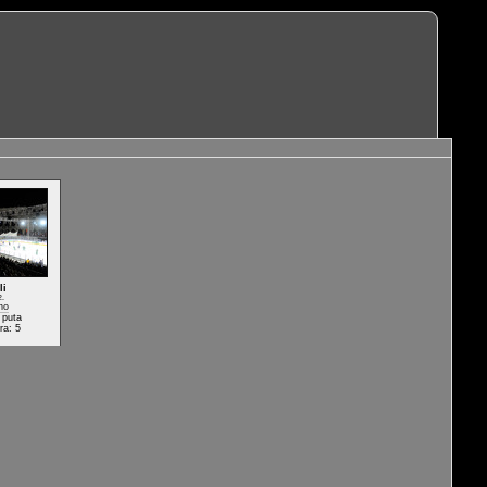
li
2.
no
 puta
ra: 5