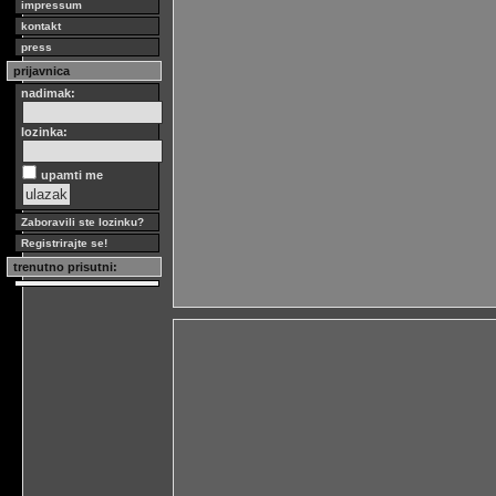
impressum
kontakt
press
prijavnica
nadimak:
lozinka:
upamti me
Zaboravili ste lozinku?
Registrirajte se!
trenutno prisutni: