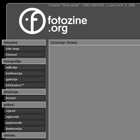
Fotozine “Žičani okidač” : ISSN 1334-0352 : s vama od 6. 6. 1998
fotozine
Grizerep
:
Hokej
:
site map
članovi
fotografija
odkritje
kalibracija
galerije
kliCkalica™
druženja
forumi
prilozi
vijesti
oglasnik
pojmovnik
fotokemija
sitnine