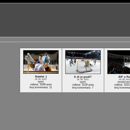
Hamlet :)
A di je puck?
AIF u Pu
18. 09. 2012.
18. 09. 2012.
20. 09. 201
sport
sport
ostalo/raz
viđena: 3249 puta
viđena: 3129 puta
viđena: 3221
broj komentara: 11
broj komentara: 7
broj komenta