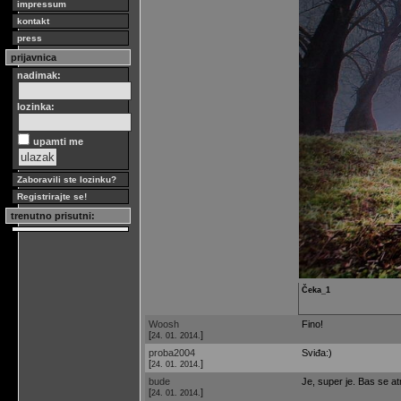
impressum
kontakt
press
prijavnica
nadimak:
lozinka:
upamti me
Zaboravili ste lozinku?
Registrirajte se!
trenutno prisutni:
Čeka_1
Woosh
Fino!
[
]
24. 01. 2014.
proba2004
Sviđa:)
[
]
24. 01. 2014.
bude
Je, super je. Bas se at
[
]
24. 01. 2014.