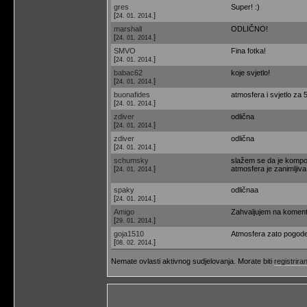
gres
Super! :)
[
]
24. 01. 2014.
marshall
ODLIČNO!
[
]
24. 01. 2014.
SMVO
Fina fotka!
[
]
24. 01. 2014.
babac62
koje svjetlo!
[
]
24. 01. 2014.
buonafides
atmosfera i svjetlo za 5
[
]
24. 01. 2014.
zdiver
odlična
[
]
24. 01. 2014.
zdiver
odlična
[
]
24. 01. 2014.
schumsky
slažem se da je kompoz
[
]
atmosfera je zanimljiva
24. 01. 2014.
spaky
odličnaa
[
]
24. 01. 2014.
Amigo
Zahvaljujem na komenta
[
]
29. 01. 2014.
goja1510
Atmosfera zato pogod
[
]
08. 02. 2014.
Nemate ovlasti aktivnog sudjelovanja. Morate biti
registriran