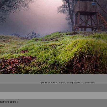
[kratica stranice: http://fzzo.org/f/609609
←permalink
]
mosfera osjeti :)