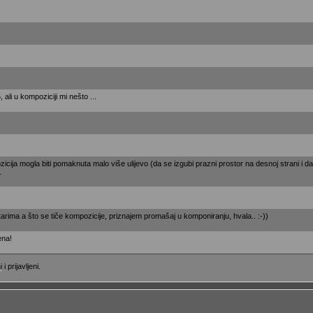
, ali u kompoziciji mi nešto ...
icija mogla biti pomaknuta malo više ulijevo (da se izgubi prazni prostor na desnoj strani i 
.
rima a što se tiče kompozicije, priznajem promašaj u komponiranju, hvala.. :-))
ena!
i
i prijavljeni.