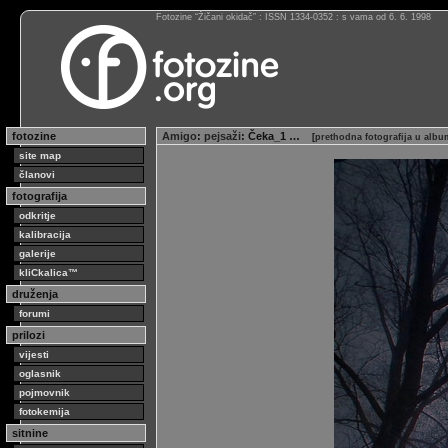
Fotozine “Žičani okidač” : ISSN 1334-0352 : s vama od 6. 6. 1998
fotozine
Amigo
:
pejsaži
: Čeka_1 …
[
prethodna fotografija u alb
site map
članovi
fotografija
odkritje
kalibracija
galerije
kliCkalica™
druženja
forumi
prilozi
vijesti
oglasnik
pojmovnik
fotokemija
sitnine