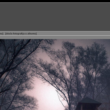
umu
]
[
iduća fotografija u albumu
]